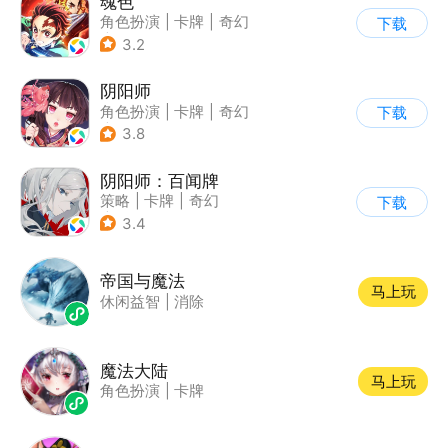
魂色
角色扮演
|
卡牌
|
奇幻
下载
|
动漫
3.2
阴阳师
角色扮演
|
卡牌
|
奇幻
下载
|
阴阳师
3.8
阴阳师：百闻牌
策略
|
卡牌
|
奇幻
下载
|
阴阳师
3.4
帝国与魔法
马上玩
休闲益智
|
消除
魔法大陆
马上玩
角色扮演
|
卡牌