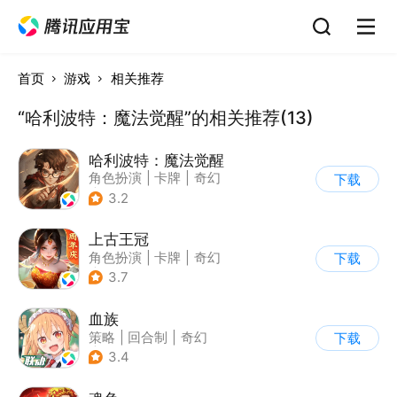
首页
游戏
相关推荐
“哈利波特：魔法觉醒”的相关推荐(13)
哈利波特：魔法觉醒
角色扮演
|
卡牌
|
奇幻
下载
|
哈利波特
3.2
上古王冠
角色扮演
|
卡牌
|
奇幻
下载
|
中国风
3.7
血族
策略
|
回合制
|
奇幻
下载
|
血族
3.4