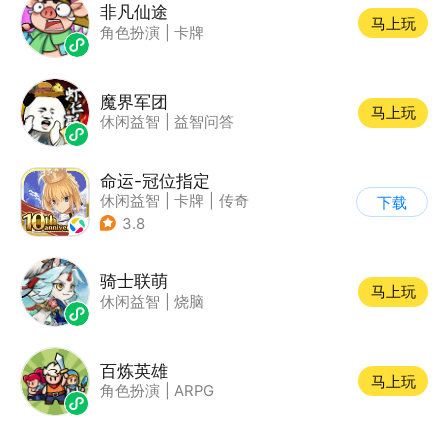
非凡仙途
马上玩
角色扮演
|
卡牌
魔界军团
马上玩
休闲益智
|
益智问答
命运-冠位指定
休闲益智
|
卡牌
|
传奇
下载
|
命运
3.8
骑士联萌
马上玩
休闲益智
|
烧脑
百炼英雄
马上玩
角色扮演
|
ARPG