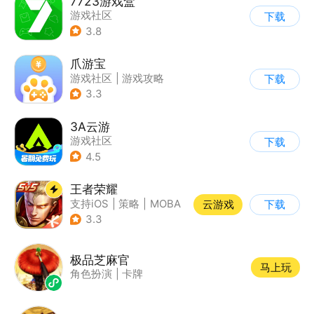
7723游戏盒
游戏社区
下载
3.8
爪游宝
游戏社区
|
游戏攻略
下载
3.3
3A云游
游戏社区
下载
4.5
王者荣耀
支持iOS
|
策略
|
MOBA
云游戏
下载
|
奇幻
3.3
极品芝麻官
马上玩
角色扮演
|
卡牌