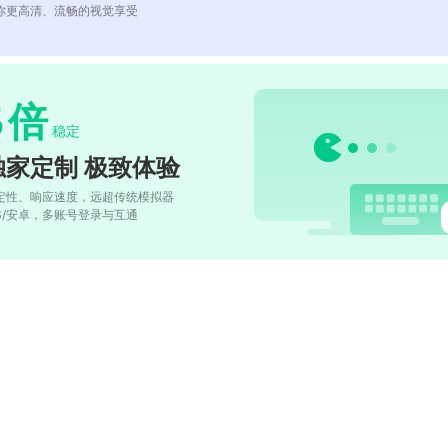
你更高清、流畅的视觉享受
5
倍
稳定
独家定制 极致体验
定性、响应速度，远超传统模拟器
OS/安卓，多账号登录与互通