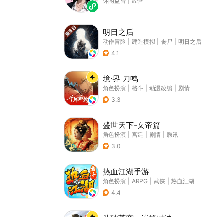
休闲益智
|
经营
明日之后
动作冒险
|
建造模拟
|
丧尸
|
明日之后
4.1
境·界 刀鸣
角色扮演
|
格斗
|
动漫改编
|
剧情
3.3
盛世天下-女帝篇
角色扮演
|
宫廷
|
剧情
|
腾讯
3.0
热血江湖手游
角色扮演
|
ARPG
|
武侠
|
热血江湖
4.4