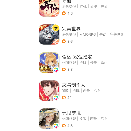
寻仙
角色扮演
|
挂机
|
仙侠
|
寻仙
4.3
完美世界
角色扮演
|
MMORPG
|
奇幻
|
完美世界
3.6
命运-冠位指定
休闲益智
|
卡牌
|
传奇
|
命运
3.8
恋与制作人
策略
|
卡牌
|
恋爱
|
乙女
4.1
无限梦境
休闲益智
|
换装
|
恋爱
|
乙女
4.8