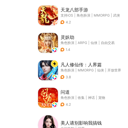
天龙八部手游
支持iOS
|
角色扮演
|
MMORPG
|
武侠
4.2
灵妖劫
角色扮演
|
ARPG
|
仙侠
|
自由交易
1.4
凡人修仙传：人界篇
角色扮演
|
MMORPG
|
仙侠
|
开放世界
3.8
问道
角色扮演
|
收集
|
神话
|
宠物
4.2
美人请别影响我搞钱