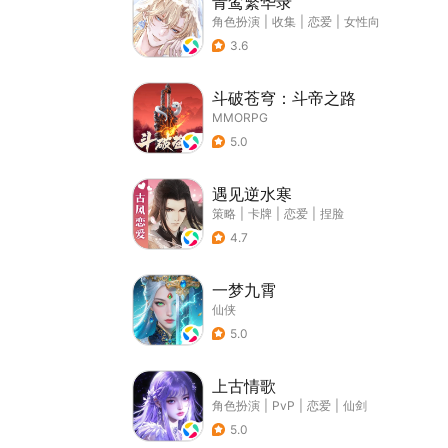
青鸾繁华录
角色扮演
|
收集
|
恋爱
|
女性向
3.6
斗破苍穹：斗帝之路
MMORPG
5.0
遇见逆水寒
策略
|
卡牌
|
恋爱
|
捏脸
4.7
一梦九霄
仙侠
5.0
上古情歌
角色扮演
|
PvP
|
恋爱
|
仙剑
5.0