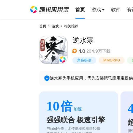
首页
游戏
软件
资
首页
游戏
相关推荐
逆水寒
4.0
204.9万下载
角色扮演
MMORPG
逆水寒
为手机应用，需先安装腾讯应用宝提供
10
倍
加速
强强联合 极速引擎
与intel合作，比传统模拟器快10倍
腾