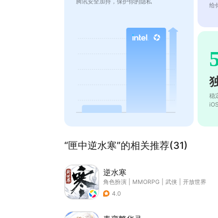
腾讯安全加持，保护你的隐私
给
稳
i
“匣中逆水寒”的相关推荐(31)
逆水寒
角色扮演
|
MMORPG
|
武侠
|
开放世界
4.0