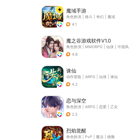
魔域手游
角色扮演
|
格斗
|
奇幻
|
魔域
4.1
魔之谷游戏软件V1.0
角色扮演
|
MMORPG
|
仙侠
|
中国风
4.8
诛仙
动作冒险
|
ARPG
|
仙侠
|
诛仙
4.2
恋与深空
角色扮演
|
ARPG
|
恋爱
|
乙女
2.3
烈焰觉醒
角色扮演
|
PvP
|
魔法
|
烧脑