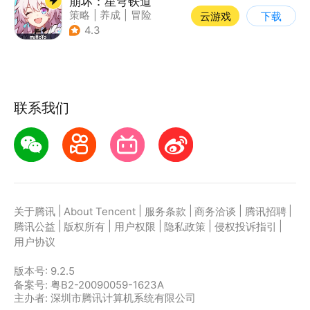
崩坏：星穹铁道
策略
|
养成
|
冒险
云游戏
下载
|
崩坏
4.3
联系我们
|
|
|
|
|
关于腾讯
About Tencent
服务条款
商务洽谈
腾讯招聘
|
|
|
|
|
腾讯公益
版权所有
用户权限
隐私政策
侵权投诉指引
用户协议
版本号:
9.2.5
备案号: 粤B2-20090059-1623A
主办者: 深圳市腾讯计算机系统有限公司