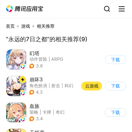
首页
游戏
相关推荐
“永远的7日之都”的相关推荐(9)
幻塔
动作冒险
|
ARPG
下载
|
奇幻
|
开放世界
3.6
崩坏3
角色扮演
|
射击
|
科幻
云游戏
下载
|
崩坏
4.3
血族
策略
|
卡牌
|
奇幻
下载
|
血族
3.4