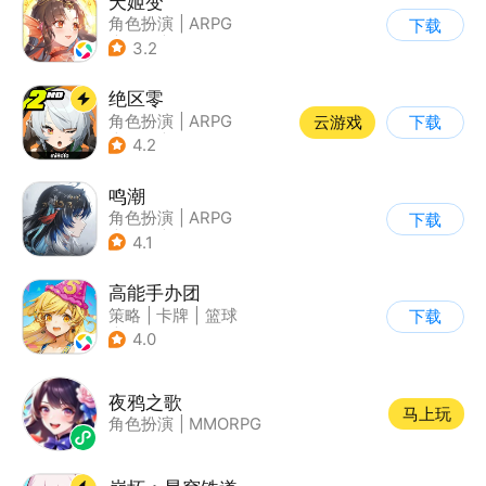
天姬变
角色扮演
|
ARPG
下载
|
奇幻
|
剧情
3.2
绝区零
角色扮演
|
ARPG
云游戏
下载
|
冒险
|
美少女
4.2
鸣潮
角色扮演
|
ARPG
下载
|
冒险
|
开放世界
4.1
高能手办团
策略
|
卡牌
|
篮球
下载
|
美少女
4.0
夜鸦之歌
马上玩
角色扮演
|
MMORPG