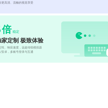
你更高清、流畅的视觉享受
5
倍
稳定
独家定制 极致体验
定性、响应速度，远超传统模拟器
OS/安卓，多账号登录与互通