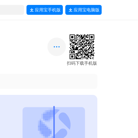
应用宝
手机版
应用宝
电脑版
扫码下载手机版