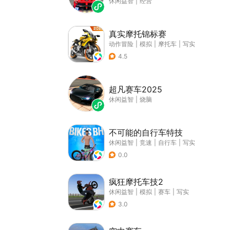
休闲益智
|
经营
真实摩托锦标赛
动作冒险
|
模拟
|
摩托车
|
写实
4.5
超凡赛车2025
休闲益智
|
烧脑
不可能的自行车特技
休闲益智
|
竞速
|
自行车
|
写实
0.0
疯狂摩托车技2
休闲益智
|
模拟
|
赛车
|
写实
3.0