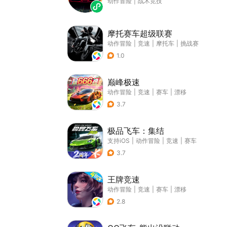
动作冒险
|
战术竞技
摩托赛车超级联赛
动作冒险
|
竞速
|
摩托车
|
挑战赛
1.0
巅峰极速
动作冒险
|
竞速
|
赛车
|
漂移
3.7
极品飞车：集结
支持iOS
|
动作冒险
|
竞速
|
赛车
3.7
王牌竞速
动作冒险
|
竞速
|
赛车
|
漂移
2.8