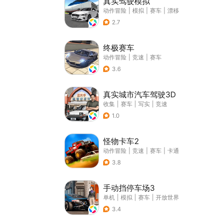
真实驾驶模拟
动作冒险
|
模拟
|
赛车
|
漂移
2.7
终极赛车
动作冒险
|
竞速
|
赛车
3.6
真实城市汽车驾驶3D
收集
|
赛车
|
写实
|
竞速
1.0
怪物卡车2
动作冒险
|
竞速
|
赛车
|
卡通
3.8
手动挡停车场3
单机
|
模拟
|
赛车
|
开放世界
3.4