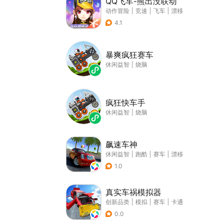
QQ飞车-熊出没联动
动作冒险
|
竞速
|
飞车
|
漂移
4.1
暴爽疯狂赛车
休闲益智
|
烧脑
疯狂快车手
休闲益智
|
烧脑
飙速车神
休闲益智
|
跑酷
|
赛车
|
漂移
1.0
真实车祸模拟器
创新品类
|
模拟
|
赛车
|
卡通
0.0