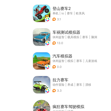
登山赛车2
单机
|
io
|
赛车
|
欧美风
3.1
车祸测试模拟器
休闲益智
|
载具模拟
|
赛车
|
脑洞
13.0
汽车模拟器
休闲益智
|
模拟
|
赛车
|
儿童游戏
0.0
拉力赛车
动作冒险
|
养成
|
赛车
|
漂移
3.3
疯狂赛车驾驶模拟