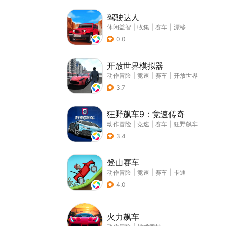
驾驶达人
休闲益智
|
收集
|
赛车
|
漂移
0.0
开放世界模拟器
动作冒险
|
竞速
|
赛车
|
开放世界
3.7
狂野飙车9：竞速传奇
动作冒险
|
竞速
|
赛车
|
狂野飙车
3.4
登山赛车
动作冒险
|
竞速
|
赛车
|
卡通
4.0
火力飙车