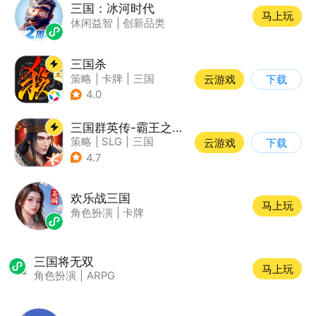
三国：冰河时代
马上玩
休闲益智
|
创新品类
三国杀
策略
|
卡牌
|
三国
云游戏
下载
|
三国杀
4.0
三国群英传-霸王之业
策略
|
SLG
|
三国
云游戏
下载
|
中国风
4.7
欢乐战三国
马上玩
角色扮演
|
卡牌
三国将无双
马上玩
角色扮演
|
ARPG