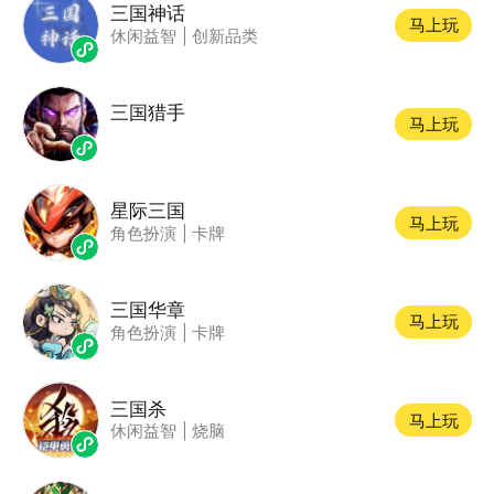
三国神话
马上玩
休闲益智
|
创新品类
三国猎手
马上玩
星际三国
马上玩
角色扮演
|
卡牌
三国华章
马上玩
角色扮演
|
卡牌
三国杀
马上玩
休闲益智
|
烧脑