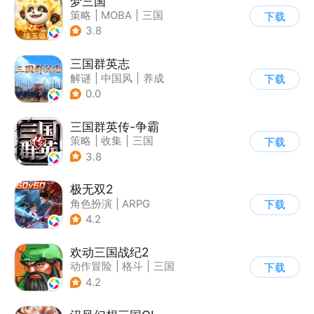
梦三国
策略
|
MOBA
|
三国
下载
|
中国风
3.8
三国群英志
解谜
|
中国风
|
养成
下载
|
古风
0.0
三国群英传-争霸
策略
|
收集
|
三国
下载
|
千人同屏
3.8
极无双2
角色扮演
|
ARPG
下载
|
三国
|
千人同屏
4.2
欢动三国战纪2
动作冒险
|
格斗
|
三国
下载
|
童年
4.2