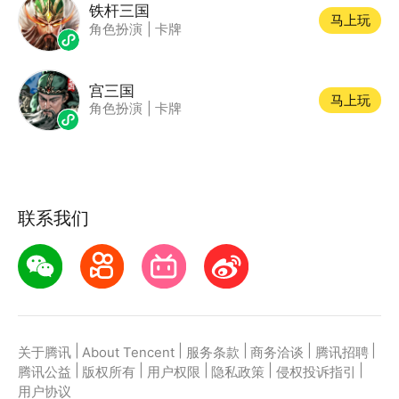
铁杆三国
马上玩
角色扮演
|
卡牌
宫三国
马上玩
角色扮演
|
卡牌
联系我们
|
|
|
|
|
关于腾讯
About Tencent
服务条款
商务洽谈
腾讯招聘
|
|
|
|
|
腾讯公益
版权所有
用户权限
隐私政策
侵权投诉指引
用户协议