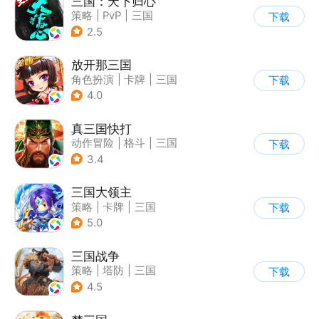
三国：天下归心
策略
|
PvP
|
三国
下载
|
SLG
2.5
放开那三国
角色扮演
|
卡牌
|
三国
下载
|
Q版
4.0
真三国快打
动作冒险
|
格斗
|
三国
下载
|
中国风
3.4
三国大领主
策略
|
卡牌
|
三国
下载
|
卡通
5.0
三国战争
策略
|
塔防
|
三国
下载
|
千人同屏
4.5