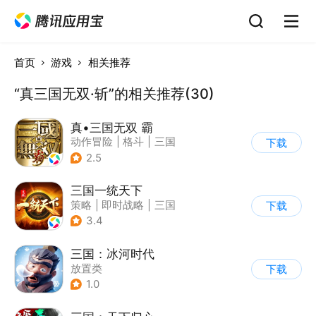
首页
游戏
相关推荐
“真三国无双·斩”的相关推荐(30)
真•三国无双 霸
动作冒险
|
格斗
|
三国
下载
|
横版过关
2.5
三国一统天下
策略
|
即时战略
|
三国
下载
|
千人同屏
3.4
三国：冰河时代
放置类
下载
1.0