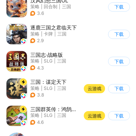
汉风幻想三国OL
策略
|
回合制
|
三国
下载
|
中国风
3.6
逐鹿三国之君临天下
策略
|
卡牌
|
三国
下载
|
中国风
2.9
三国志·战略版
策略
|
SLG
|
三国
下载
|
三国志
4.3
三国：谋定天下
策略
|
SLG
|
三国
云游戏
下载
|
中国风
3.8
三国群英传：鸿鹄霸业
策略
|
SLG
|
三国
云游戏
下载
|
自由交易
4.6