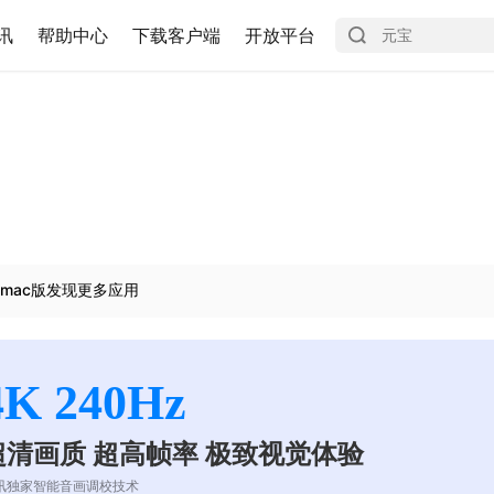
讯
帮助中心
下载客户端
开放平台
mac版发现更多应用
4K 240Hz
超清画质 超高帧率 极致视觉体验
讯独家智能音画调校技术