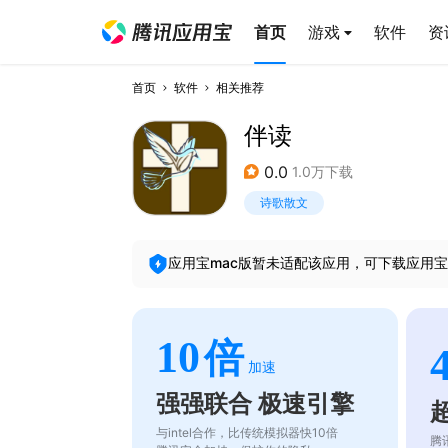
首页
游戏
软件
资
首页
软件
相关推荐
伴读
0.0
1.0万下载
诗歌散文
应用宝mac版暂未适配该应用，可下载应用宝
10
倍
加速
强强联合 极速引擎
与intel合作，比传统模拟器快10倍
腾