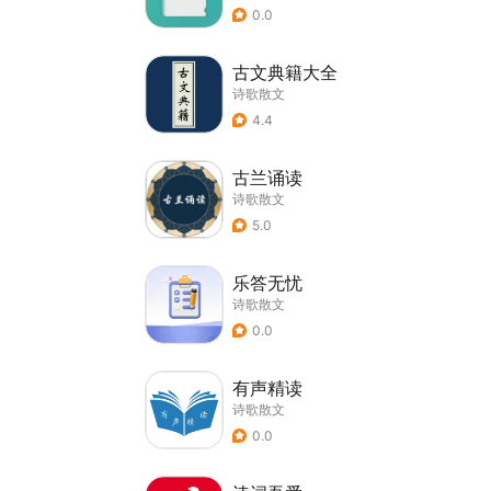
0.0
古文典籍大全
诗歌散文
4.4
古兰诵读
诗歌散文
5.0
乐答无忧
诗歌散文
0.0
有声精读
诗歌散文
0.0