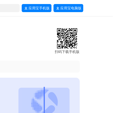
应用宝
手机版
应用宝
电脑版
扫码下载手机版