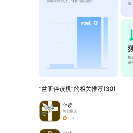
腾讯安全加持，保护你的隐私
给
独
账
“益听伴读机”的相关推荐(30)
伴读
诗歌散文
0.0