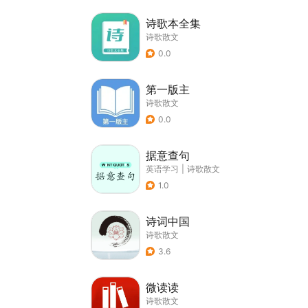
诗歌本全集
诗歌散文
0.0
第一版主
诗歌散文
0.0
据意查句
英语学习
|
诗歌散文
1.0
诗词中国
诗歌散文
3.6
微读读
诗歌散文