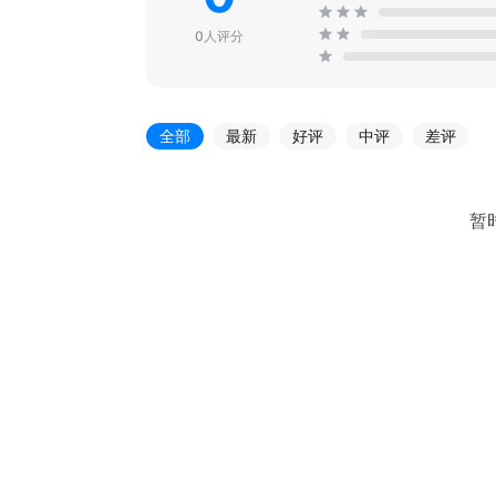
0人评分
全部
最新
好评
中评
差评