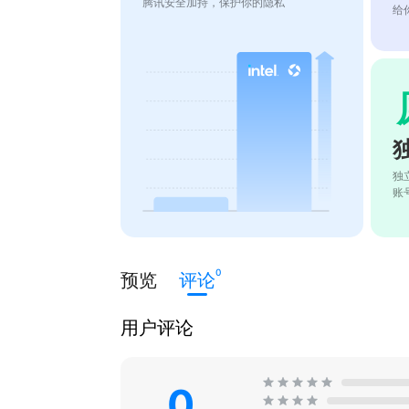
腾讯安全加持，保护你的隐私
给
独
账
0
预览
评论
用户评论
0