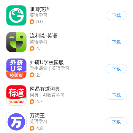
呱唧英语
英语学习
下载
0.0
流利说-英语
英语学习
下载
4.1
外研U学校园版
学生课堂
|
英语学习
下载
2.1
网易有道词典
词典
|
AI教育学习
下载
|
英语学习
4.7
万词王
英语学习
下载
4.8