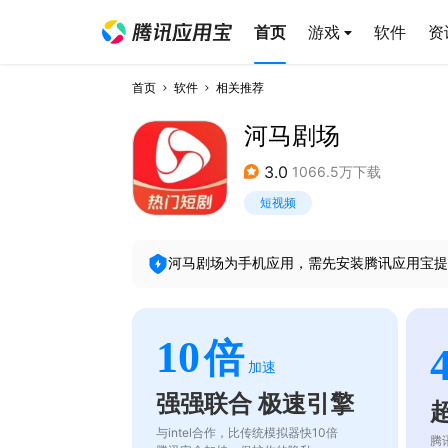
首页
游戏
软件
资
首页
软件
相关推荐
河马剧场
3.0
1066.5万下载
短视频
河马剧场
为手机应用，需先安装腾讯应用宝提
10
倍
加速
强强联合 极速引擎
与intel合作，比传统模拟器快10倍
腾