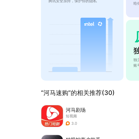
腾讯安全加持，保护你的隐私
给
独
账
“河马速购”的相关推荐(30)
河马剧场
短视频
3.0