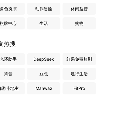
角色扮演
动作冒险
休闲益智
棋牌中心
生活
购物
友热搜
光环助手
DeepSeek
红果免费短剧
抖音
豆包
建行生活
禅游斗地主
Manwa2
FitPro