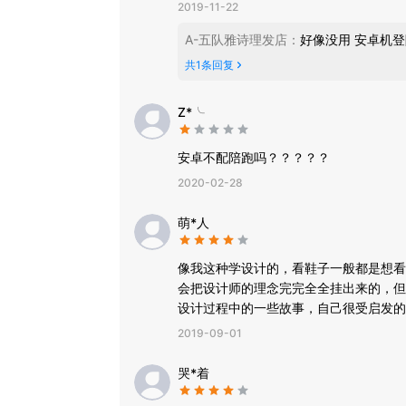
2019-11-22
A-五队雅诗理发店
：
好像没用 安卓机
共
1
条回复
Z*╰
安卓不配陪跑吗？？？？？
2020-02-28
萌*人
像我这种学设计的，看鞋子一般都是想看
会把设计师的理念完完全全挂出来的，但是
设计过程中的一些故事，自己很受启发的
2019-09-01
哭*着