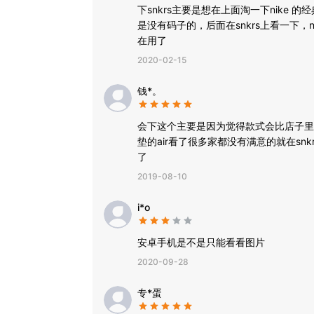
下snkrs主要是想在上面淘一下nike
是没有码子的，后面在snkrs上看一下
在用了
2020-02-15
钱*。
会下这个主要是因为觉得款式会比店子里
垫的air看了很多家都没有满意的就在sn
了
2019-08-10
i*o
安卓手机是不是只能看看图片
2020-09-28
专*蛋