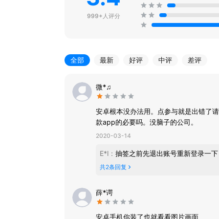
999+人评分
全部
最新
好评
中评
差评
微*♫
安卓根本没办法用。点参与就是出错了请
款app的必要吗。没脑子的公司。
2020-03-14
E*l
：
抽签之前先退出账号重新登录一下
共
2
条回复
薛*谔
安卓手机你装了也就看看图片画面