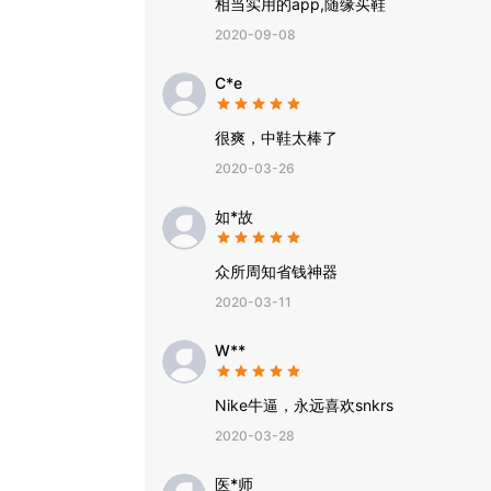
相当实用的app,随缘买鞋
2020-09-08
C*e
很爽，中鞋太棒了
2020-03-26
如*故
众所周知省钱神器
2020-03-11
W**
Nike牛逼，永远喜欢snkrs
2020-03-28
医*师