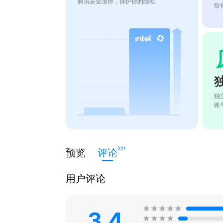
腾讯安全加持，保护你的隐私
给
独
账
221
预览
评论
用户评论
3.4