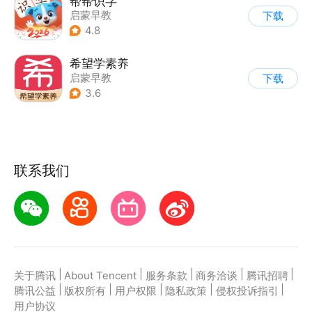
帮帮识字
启蒙早教
下载
4.8
希望学素养
启蒙早教
下载
3.6
联系我们
|
|
|
|
|
关于腾讯
About Tencent
服务条款
商务洽谈
腾讯招聘
|
|
|
|
|
腾讯公益
版权所有
用户权限
隐私政策
侵权投诉指引
用户协议