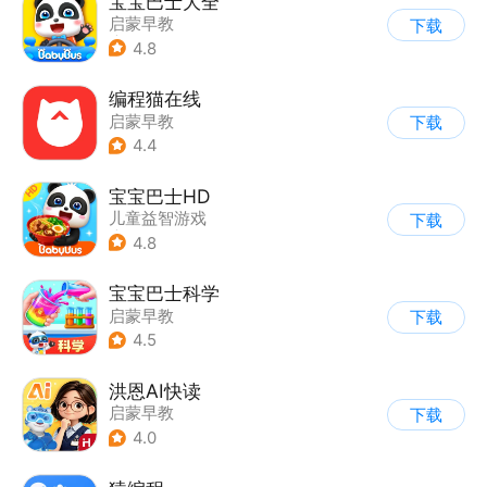
宝宝巴士大全
启蒙早教
下载
|
儿童益智游戏
4.8
编程猫在线
启蒙早教
下载
4.4
宝宝巴士HD
儿童益智游戏
下载
|
启蒙早教
4.8
宝宝巴士科学
启蒙早教
下载
4.5
洪恩AI快读
启蒙早教
下载
4.0