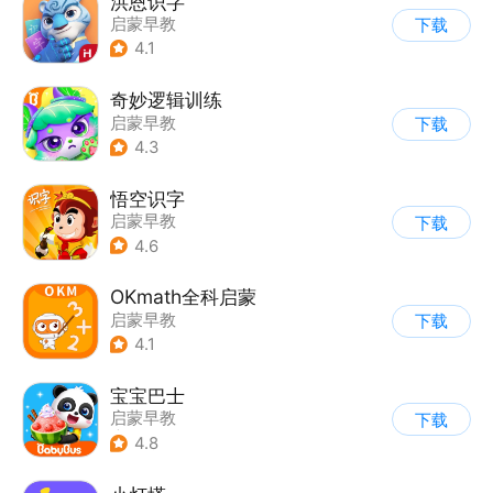
洪恩识字
启蒙早教
下载
4.1
奇妙逻辑训练
启蒙早教
下载
4.3
悟空识字
启蒙早教
下载
4.6
OKmath全科启蒙
启蒙早教
下载
4.1
宝宝巴士
启蒙早教
下载
|
儿童益智游戏
4.8