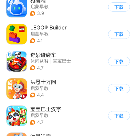
猿编程
启蒙早教
下载
3.9
LEGO® Builder
启蒙早教
下载
4.1
奇妙碰碰车
休闲益智
|
宝宝巴士
下载
|
儿童游戏
|
卡通
4.7
洪恩十万问
启蒙早教
下载
4.4
宝宝巴士汉字
启蒙早教
下载
4.7