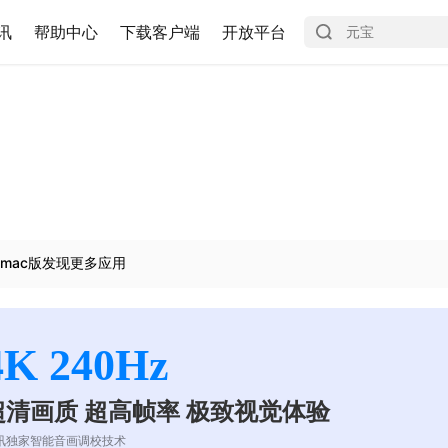
讯
帮助中心
下载客户端
开放平台
mac版发现更多应用
4K 240Hz
超清画质 超高帧率 极致视觉体验
讯独家智能音画调校技术