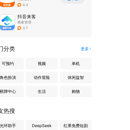
4.4
抖音来客
商家管理
3.7
门分类
更多
可预约
视频
单机
角色扮演
动作冒险
休闲益智
棋牌中心
生活
购物
友热搜
光环助手
DeepSeek
红果免费短剧