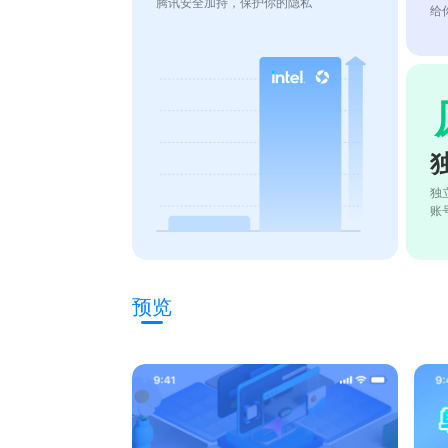
腾讯安全加持，保护你的隐私
给
独
账
预览