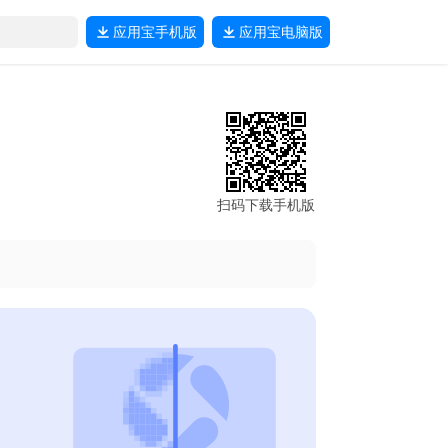
应用宝
手机版
应用宝
电脑版
扫码下载手机版