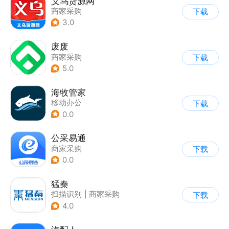
义乌货源网
商家采购
下载
3.0
废废
商家采购
下载
5.0
海牧管家
移动办公
下载
0.0
公采易通
商家采购
下载
0.0
猛秦
扫描识别
|
商家采购
下载
4.0