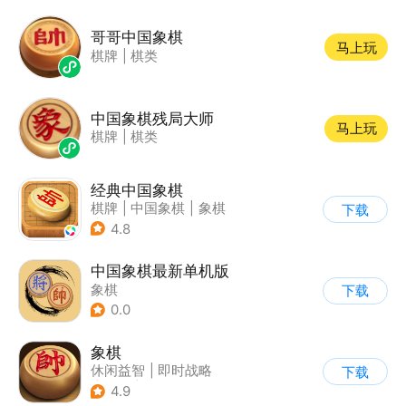
哥哥中国象棋
马上玩
棋牌
|
棋类
中国象棋残局大师
马上玩
棋牌
|
棋类
经典中国象棋
棋牌
|
中国象棋
|
象棋
下载
|
单机
4.8
中国象棋最新单机版
象棋
下载
0.0
象棋
休闲益智
|
即时战略
下载
|
象棋
|
棋牌
4.9