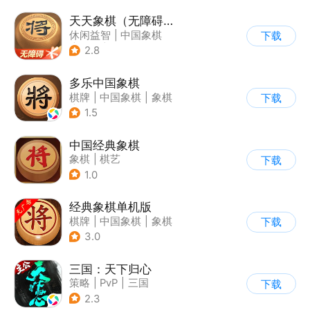
天天象棋（无障碍版）
休闲益智
|
中国象棋
下载
|
象棋
|
腾讯
2.8
多乐中国象棋
棋牌
|
中国象棋
|
象棋
下载
|
写实
1.5
中国经典象棋
象棋
|
棋艺
下载
1.0
经典象棋单机版
棋牌
|
中国象棋
|
象棋
下载
3.0
三国：天下归心
策略
|
PvP
|
三国
下载
|
SLG
2.3