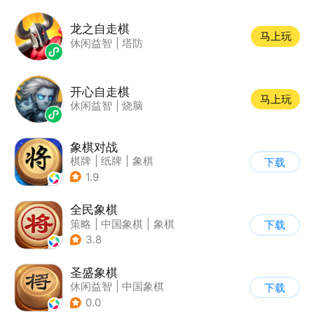
龙之自走棋
马上玩
休闲益智
|
塔防
开心自走棋
马上玩
休闲益智
|
烧脑
象棋对战
棋牌
|
纸牌
|
象棋
下载
|
卡通
1.9
全民象棋
策略
|
中国象棋
|
象棋
下载
|
古风
3.8
圣盛象棋
休闲益智
|
中国象棋
下载
|
象棋
|
烧脑
0.0