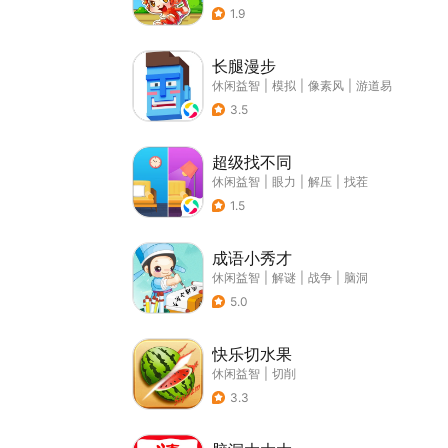
1.9
长腿漫步
休闲益智
|
模拟
|
像素风
|
游道易
3.5
超级找不同
休闲益智
|
眼力
|
解压
|
找茬
1.5
成语小秀才
休闲益智
|
解谜
|
战争
|
脑洞
5.0
快乐切水果
休闲益智
|
切削
3.3