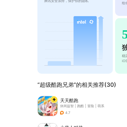
腾讯安全加持，保护你的隐私
给
稳
i
“超级酷跑兄弟”的相关推荐(30)
天天酷跑
休闲益智
|
跑酷
|
冒险
|
萌系
4.7