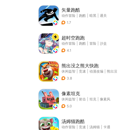
矢量跑酷
动作冒险
|
跑酷
|
暗黑
|
通关
1.7
超时空跑跑
动作冒险
|
跑酷
|
冒险
|
沙盒
4.1
熊出没之熊大快跑
休闲益智
|
竞速
|
动漫改编
|
熊出没
3.8
像素坦克
休闲益智
|
射击
|
坦克
|
像素风
5.0
汤姆猫跑酷
动作冒险
|
竞速
|
汤姆猫
|
卡通