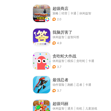
超级商店
策略
|
经营
|
卡通
|
休闲益智
2.0
我脑厉害了
休闲益智
|
益智问答
4.9
贪吃蛇大作战
休闲益智
|
模拟
|
贪吃蛇
|
卡通
3.7
最强忍者
动作冒险
|
跑酷
|
忍者
|
卡通
3.7
超级玛丽
休闲益智
|
通关
|
街机
|
儿童游戏