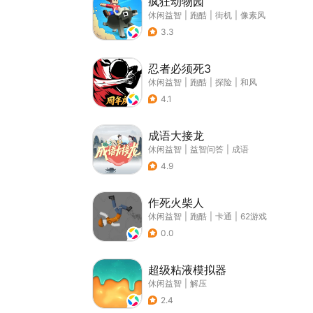
疯狂动物园
休闲益智
|
跑酷
|
街机
|
像素风
3.3
忍者必须死3
休闲益智
|
跑酷
|
探险
|
和风
4.1
成语大接龙
休闲益智
|
益智问答
|
成语
4.9
作死火柴人
休闲益智
|
跑酷
|
卡通
|
62游戏
0.0
超级粘液模拟器
休闲益智
|
解压
2.4