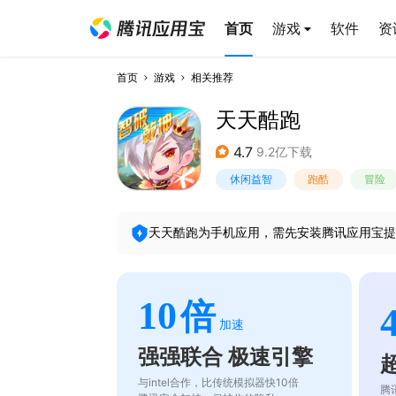
首页
游戏
软件
资
首页
游戏
相关推荐
天天酷跑
4.7
9.2亿下载
休闲益智
跑酷
冒险
天天酷跑
为手机应用，需先安装腾讯应用宝提
10
倍
加速
强强联合 极速引擎
与intel合作，比传统模拟器快10倍
腾