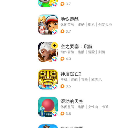
3.7
地铁跑酷
休闲益智
|
跑酷
|
街机
|
创梦天地
3.7
空之要塞：启航
动作冒险
|
跑酷
|
冒险
|
剧情
4.3
神庙逃亡2
单机
|
跑酷
|
冒险
|
欧美风
3.5
滚动的天空
休闲益智
|
跑酷
|
女性向
|
卡通
3.8