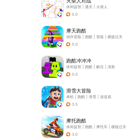
火柴人对战
休闲益智
|
通关
|
火柴人
0.0
摩天跑酷
动作冒险
|
跑酷
|
冒险
|
横版过关
0.0
跑酷冲冲冲
休闲益智
|
跑酷
|
解压
|
清新
0.0
滑雪大冒险
单机
|
跑酷
|
滑雪
|
游道易
3.5
摩托跑酷
休闲益智
|
跑酷
|
摩托车
|
横版过关
3.0