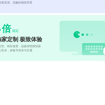
你更高清、流畅的视觉享受
5
倍
稳定
独家定制 极致体验
定性、响应速度，远超传统模拟器
OS/安卓，多账号登录与互通