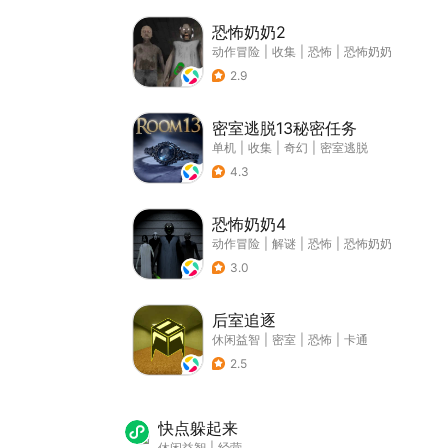
恐怖奶奶2
动作冒险
|
收集
|
恐怖
|
恐怖奶奶
2.9
密室逃脱13秘密任务
单机
|
收集
|
奇幻
|
密室逃脱
4.3
恐怖奶奶4
动作冒险
|
解谜
|
恐怖
|
恐怖奶奶
3.0
后室追逐
休闲益智
|
密室
|
恐怖
|
卡通
2.5
快点躲起来
休闲益智
|
经营