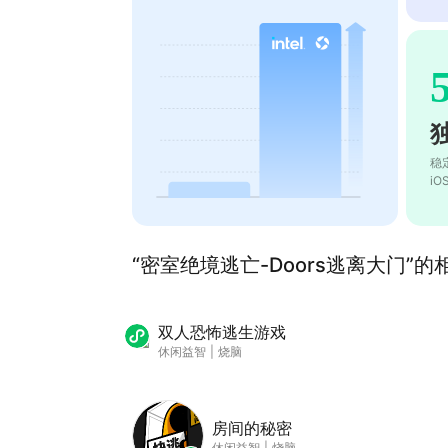
稳
i
“密室绝境逃亡-Doors逃离大门”的相
双人恐怖逃生游戏
休闲益智
|
烧脑
房间的秘密
休闲益智
|
烧脑