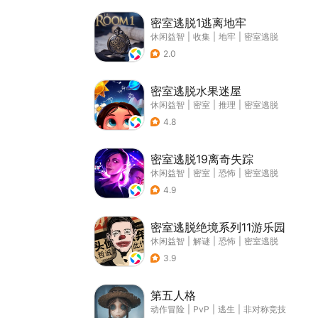
密室逃脱1逃离地牢
休闲益智
|
收集
|
地牢
|
密室逃脱
2.0
密室逃脱水果迷屋
休闲益智
|
密室
|
推理
|
密室逃脱
4.8
密室逃脱19离奇失踪
休闲益智
|
密室
|
恐怖
|
密室逃脱
4.9
密室逃脱绝境系列11游乐园
休闲益智
|
解谜
|
恐怖
|
密室逃脱
3.9
第五人格
动作冒险
|
PvP
|
逃生
|
非对称竞技