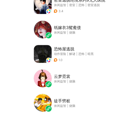
密室逃脱绝境系列9无人医院
休闲益智
|
密室
|
恐怖
|
密室逃脱
3.4
纸嫁衣3鸳鸯债
休闲益智
|
烧脑
恐怖屋逃脱
动作冒险
|
解谜
|
恐怖
|
暗黑
1.0
云梦霓裳
休闲益智
|
烧脑
徒手劈桩
休闲益智
|
烧脑