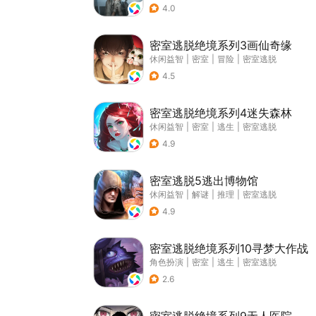
4.0
密室逃脱绝境系列3画仙奇缘
休闲益智
|
密室
|
冒险
|
密室逃脱
4.5
密室逃脱绝境系列4迷失森林
休闲益智
|
密室
|
逃生
|
密室逃脱
4.9
密室逃脱5逃出博物馆
休闲益智
|
解谜
|
推理
|
密室逃脱
4.9
密室逃脱绝境系列10寻梦大作战
角色扮演
|
密室
|
逃生
|
密室逃脱
2.6