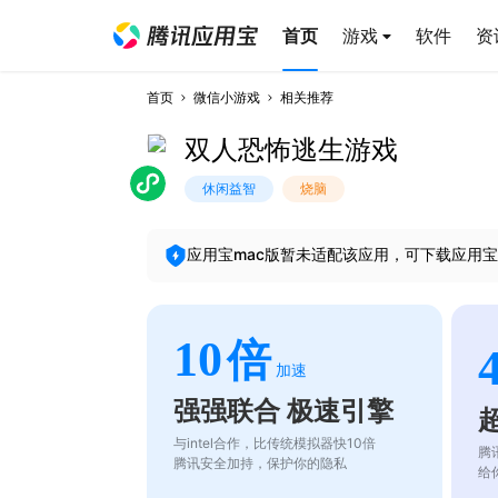
首页
游戏
软件
资
首页
微信小游戏
相关推荐
双人恐怖逃生游戏
休闲益智
烧脑
应用宝mac版暂未适配该应用，可下载应用宝
10
倍
加速
强强联合 极速引擎
与intel合作，比传统模拟器快10倍
腾
腾讯安全加持，保护你的隐私
给