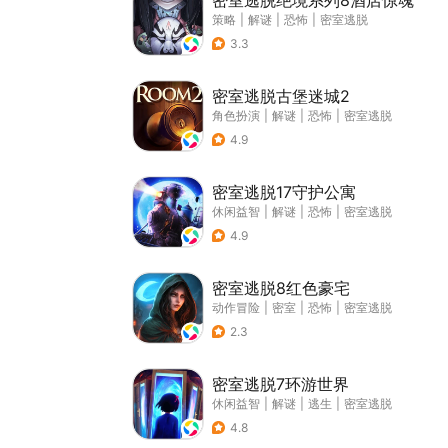
密室逃脱绝境系列8酒店惊魂
策略
|
解谜
|
恐怖
|
密室逃脱
3.3
密室逃脱古堡迷城2
角色扮演
|
解谜
|
恐怖
|
密室逃脱
4.9
密室逃脱17守护公寓
休闲益智
|
解谜
|
恐怖
|
密室逃脱
4.9
密室逃脱8红色豪宅
动作冒险
|
密室
|
恐怖
|
密室逃脱
2.3
密室逃脱7环游世界
休闲益智
|
解谜
|
逃生
|
密室逃脱
4.8