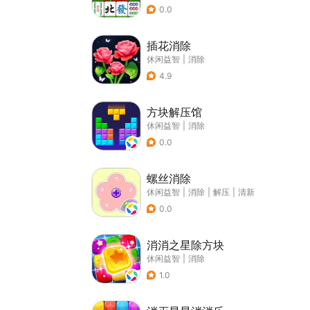
0.0
插花消除
休闲益智
|
消除
4.9
方块解压馆
休闲益智
|
消除
0.0
螺丝消除
休闲益智
|
消除
|
解压
|
清新
0.0
消消之星除方块
休闲益智
|
消除
1.0