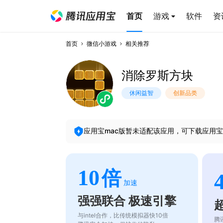
首页
游戏
软件
资
首页
微信小游戏
相关推荐
消除罗斯方块
休闲益智
创新品类
应用宝mac版暂未适配该应用，可下载应用宝
10
倍
加速
强强联合 极速引擎
与intel合作，比传统模拟器快10倍
腾