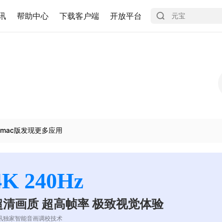
讯
帮助中心
下载客户端
开放平台
mac版发现更多应用
4K 240Hz
超清画质 超高帧率 极致视觉体验
讯独家智能音画调校技术