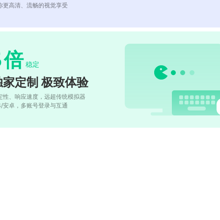
你更高清、流畅的视觉享受
5
倍
稳定
独家定制 极致体验
定性、响应速度，远超传统模拟器
OS/安卓，多账号登录与互通