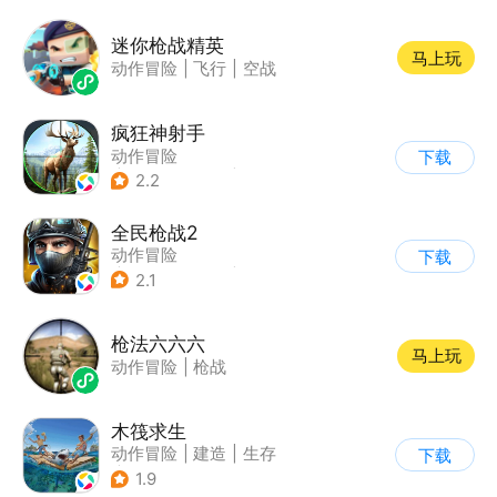
|
战术竞技
迷你枪战精英
马上玩
动作冒险
|
飞行
|
空战
疯狂神射手
动作冒险
下载
|
第一人称射击
|
枪战
2.2
|
写实
全民枪战2
动作冒险
下载
|
第一人称射击
|
枪战
2.1
|
二次元
枪法六六六
马上玩
动作冒险
|
枪战
木筏求生
动作冒险
|
建造
|
生存
下载
|
写实
1.9