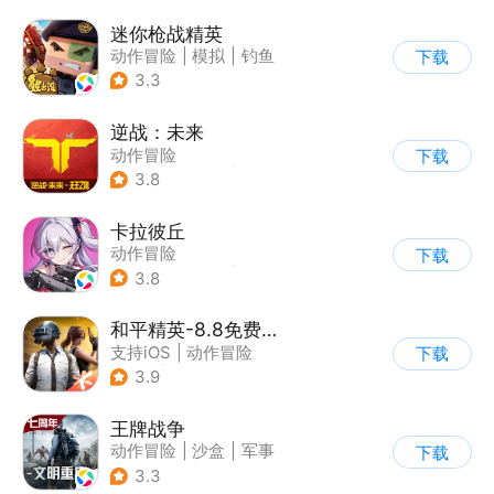
|
战术竞技
迷你枪战精英
动作冒险
|
模拟
|
钓鱼
下载
|
童年
3.3
逆战：未来
动作冒险
下载
|
第一人称射击
|
科幻
3.8
|
战术竞技
卡拉彼丘
动作冒险
下载
|
第三人称射击
|
枪战
3.8
|
美少女
和平精英-8.8免费领20连抽
支持iOS
|
动作冒险
下载
|
PvP
|
枪战
3.9
王牌战争
动作冒险
|
沙盒
|
军事
下载
|
开放世界
3.3