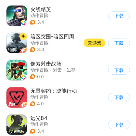
火线精英
动作冒险
下载
|
第一人称射击
|
枪战
3.4
|
写实
暗区突围-暗区四周年开启
动作冒险
云游戏
下载
|
第一人称射击
|
枪战
3.3
|
逃离塔科夫
像素射击战场
动作冒险
|
射击
|
生存
下载
|
像素风
0.0
无畏契约：源能行动
动作冒险
下载
|
第一人称射击
|
枪战
4.0
|
5v5
远光84
动作冒险
下载
|
第一人称射击
|
枪战
3.4