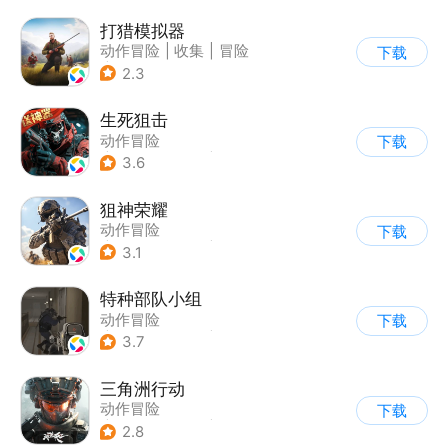
|
战术竞技
打猎模拟器
动作冒险
|
收集
|
冒险
下载
|
开放世界
2.3
生死狙击
动作冒险
下载
|
第一人称射击
|
枪战
3.6
|
战术竞技
狙神荣耀
动作冒险
下载
|
第一人称射击
|
枪战
3.1
|
写实
特种部队小组
动作冒险
下载
|
第一人称射击
|
枪战
3.7
|
写实
三角洲行动
动作冒险
下载
|
第一人称射击
|
枪战
2.8