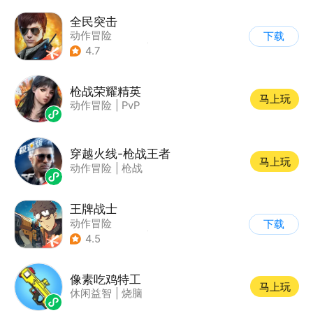
全民突击
动作冒险
下载
|
第三人称射击
|
枪战
4.7
|
战术竞技
枪战荣耀精英
马上玩
动作冒险
|
PvP
穿越火线-枪战王者
马上玩
动作冒险
|
枪战
王牌战士
动作冒险
下载
|
第一人称射击
|
枪战
4.5
|
5v5
像素吃鸡特工
马上玩
休闲益智
|
烧脑