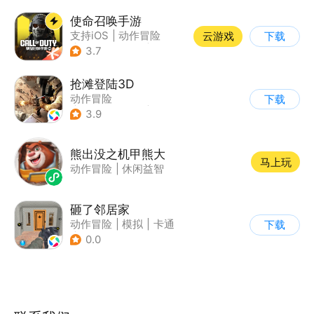
使命召唤手游
支持iOS
|
动作冒险
云游戏
下载
|
第一人称射击
|
军事
3.7
抢滩登陆3D
动作冒险
下载
|
第一人称射击
|
枪战
3.9
|
抢滩登陆
熊出没之机甲熊大
马上玩
动作冒险
|
休闲益智
砸了邻居家
动作冒险
|
模拟
|
卡通
下载
|
休闲益智
0.0