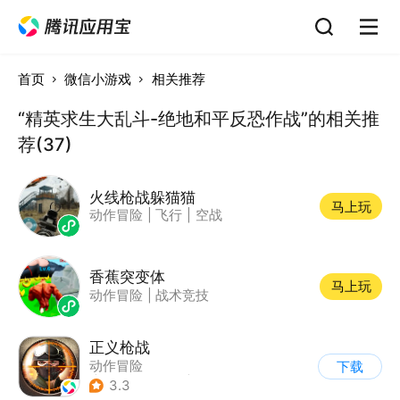
首页
微信小游戏
相关推荐
“精英求生大乱斗-绝地和平反恐作战”的相关推
荐(37)
火线枪战躲猫猫
马上玩
动作冒险
|
飞行
|
空战
香蕉突变体
马上玩
动作冒险
|
战术竞技
正义枪战
动作冒险
下载
|
第一人称射击
|
枪战
3.3