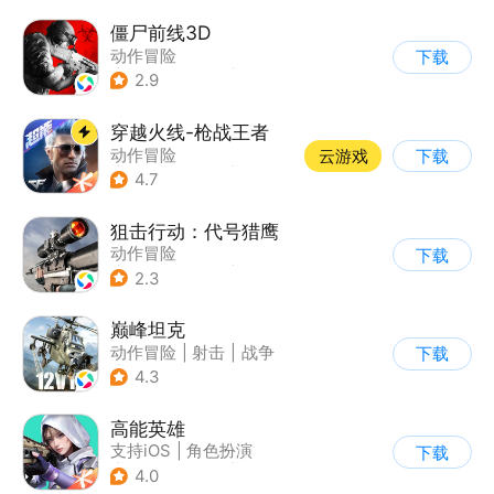
僵尸前线3D
动作冒险
下载
|
第三人称射击
|
末日
2.9
|
写实
穿越火线-枪战王者
动作冒险
云游戏
下载
|
第一人称射击
|
枪战
4.7
|
穿越火线
狙击行动：代号猎鹰
动作冒险
下载
|
第一人称射击
|
枪战
2.3
|
写实
巅峰坦克
动作冒险
|
射击
|
战争
下载
|
战术竞技
4.3
高能英雄
支持iOS
|
角色扮演
下载
|
第三人称射击
|
科幻
4.0