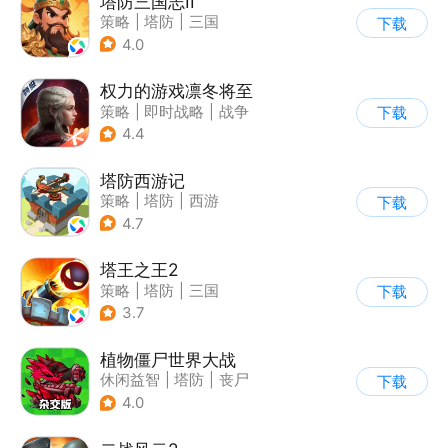
塔防三国志II
策略
|
塔防
|
三国
下载
|
卡通
4.0
权力的游戏凛冬将至
策略
|
即时战略
|
战争
下载
|
权利的游戏
4.4
塔防西游记
策略
|
塔防
|
西游
下载
|
萌系
4.7
塔王之王2
策略
|
塔防
|
三国
下载
|
中国风
3.7
植物僵尸世界大战
休闲益智
|
塔防
|
丧尸
下载
|
卡通
4.0