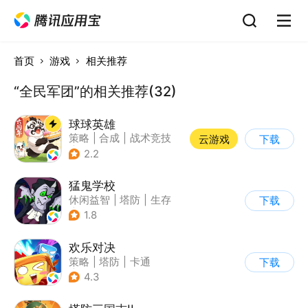
首页
游戏
相关推荐
“全民军团”的相关推荐(32)
球球英雄
策略
|
合成
|
战术竞技
云游戏
下载
|
创酷
2.2
猛鬼学校
休闲益智
|
塔防
|
生存
下载
|
暗黑
1.8
欢乐对决
策略
|
塔防
|
卡通
下载
|
卡牌
4.3