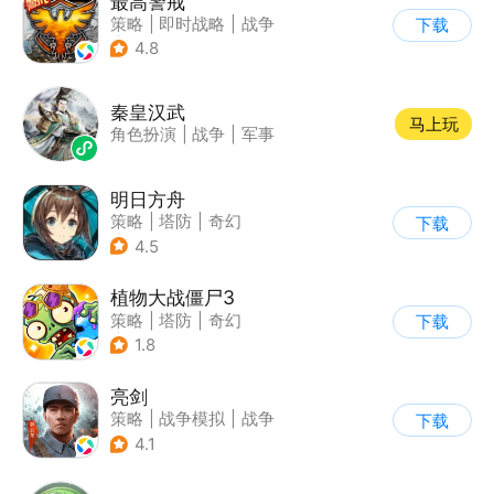
最高警戒
策略
|
即时战略
|
战争
下载
|
红警
4.8
秦皇汉武
马上玩
角色扮演
|
战争
|
军事
明日方舟
策略
|
塔防
|
奇幻
下载
|
废土
4.5
植物大战僵尸3
策略
|
塔防
|
奇幻
下载
|
开放世界
1.8
亮剑
策略
|
战争模拟
|
战争
下载
|
亮剑
4.1