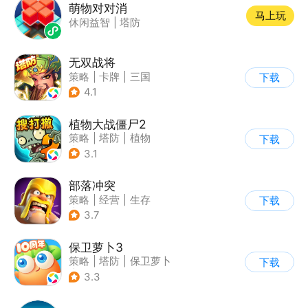
萌物对对消
马上玩
休闲益智
|
塔防
无双战将
策略
|
卡牌
|
三国
下载
|
中国风
4.1
植物大战僵尸2
策略
|
塔防
|
植物
下载
|
植物大战僵尸
3.1
部落冲突
策略
|
经营
|
生存
下载
|
部落冲突
3.7
保卫萝卜3
策略
|
塔防
|
保卫萝卜
下载
|
卡通
3.3