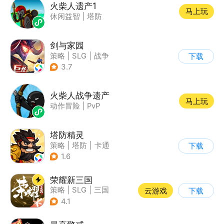
火柴人遗产1
马上玩
休闲益智
|
塔防
剑与家园
策略
|
SLG
|
战争
下载
|
欧美风
3.7
火柴人战争遗产
马上玩
动作冒险
|
PvP
塔防精灵
策略
|
塔防
|
卡通
下载
|
自走棋
1.6
荣耀新三国
策略
|
SLG
|
三国
云游戏
下载
|
中国风
4.1