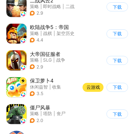
二战风云2
策略
|
即时战略
|
二战
下载
|
写实
2.9
欧陆战争5：帝国
策略
|
战棋
|
架空历史
下载
|
欧陆战争
4.4
大帝国征服者
策略
|
SLG
|
战争
下载
|
帝国时代
2.9
保卫萝卜4
休闲益智
|
收集
云游戏
下载
|
保卫萝卜
|
童年
3.5
僵尸风暴
策略
|
塔防
|
丧尸
下载
|
卡通
2.0