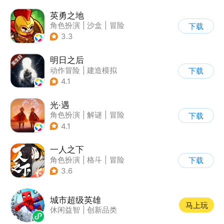
英勇之地
角色扮演
|
沙盒
|
冒险
下载
|
steam游戏
3.3
明日之后
动作冒险
|
建造模拟
下载
|
丧尸
|
明日之后
4.1
光·遇
角色扮演
|
解谜
|
冒险
下载
|
开放世界
4.1
一人之下
角色扮演
|
格斗
|
冒险
下载
|
一人之下
3.6
城市超级英雄
马上玩
休闲益智
|
创新品类