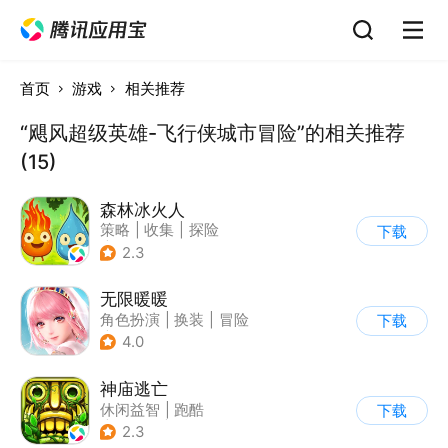
首页
游戏
相关推荐
“飓风超级英雄-飞行侠城市冒险”的相关推荐
(15)
森林冰火人
策略
|
收集
|
探险
下载
|
儿童游戏
2.3
无限暖暖
角色扮演
|
换装
|
冒险
下载
|
开放世界
4.0
神庙逃亡
休闲益智
|
跑酷
下载
|
欧美风
|
创梦天地
2.3