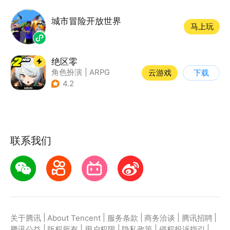
城市冒险开放世界
马上玩
绝区零
角色扮演
|
ARPG
云游戏
下载
|
冒险
|
美少女
4.2
联系我们
|
|
|
|
|
关于腾讯
About Tencent
服务条款
商务洽谈
腾讯招聘
|
|
|
|
|
腾讯公益
版权所有
用户权限
隐私政策
侵权投诉指引