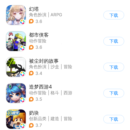
幻塔
角色扮演
|
ARPG
下载
|
奇幻
|
开放世界
3.6
都市侠客
动作冒险
下载
|
第一人称射击
|
冒险
3.6
|
开放世界
被尘封的故事
角色扮演
|
沙盒
|
冒险
下载
|
开放世界
3.4
造梦西游4
动作冒险
|
格斗
|
西游
下载
|
横版过关
3.5
奶块
创新品类
|
建造
|
冒险
下载
|
开放世界
3.7