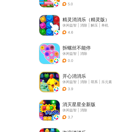
5.0
精灵消消乐（精灵版）
休闲益智
|
消除
|
解压
|
单机
4.6
拆螺丝不能停
休闲益智
|
消除
0.0
开心消消乐
休闲益智
|
消除
|
萌系
|
乐元素
3.9
消灭星星全新版
休闲益智
|
消除
3.7