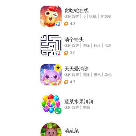
贪吃蛇在线
休闲益智
|
io
|
街机
|
贪吃蛇
4.3
消个箭头
休闲益智
|
消除
|
解压
|
清新
3.0
天天爱消除
休闲益智
|
消除
|
腾讯
|
单机
4.7
蔬菜水果消消
休闲益智
|
烧脑
消蔬菜