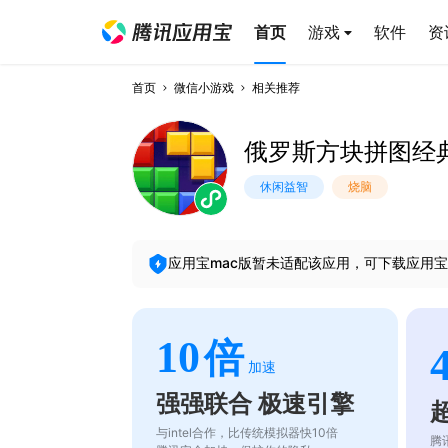
首页
游戏
软件
资
首页
微信小游戏
相关推荐
俄罗斯方块拼图经
休闲益智
烧脑
应用宝mac版暂未适配该应用，可下载应用宝
10
倍
加速
强强联合 极速引擎
与intel合作，比传统模拟器快10倍
腾