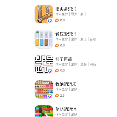
指尖趣消消
休闲益智
|
通关
|
解压
0.0
解压爱消消
休闲益智
|
消除
|
解压
|
合成
0.0
箭了再箭
休闲益智
|
消除
|
烧脑
|
清新
0.0
收纳消消乐
休闲益智
|
消除
2.6
萌萌消消消
休闲益智
|
消除