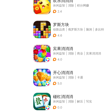
欢乐消消消
休闲益智
|
消除
|
积分网赚
2.4
罗斯方块
创新品类
|
俄罗斯方块
|
脑洞
|
多比特
4.6
宾果消消消
休闲益智
|
消除
|
商业
|
宾果消消消
4.0
开心消消消
休闲益智
|
消除
|
卡通
5.0
碰杠消消消
休闲益智
|
消除
|
解压
|
写实
0.0