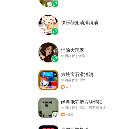
快乐萌宠消消消消
消除大玩家
休闲益智
|
烧脑
方块宝石滑消消
休闲益智
|
消除
4.7
经典俄罗斯方块怀旧
休闲益智
|
消除
|
俄罗斯方块
-3.0