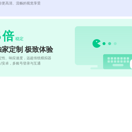
你更高清、流畅的视觉享受
5
倍
稳定
独家定制 极致体验
定性、响应速度，远超传统模拟器
OS/安卓，多账号登录与互通