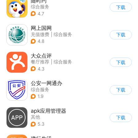
随时约
综合服务
下载
4.7
网上国网
充值缴费
|
综合服务
下载
4.8
大众点评
餐厅推荐
|
综合服务
下载
4.3
公安一网通办
综合服务
下载
|
业务咨询办理
1.9
|
政企业务
apk应用管理器
其他
下载
5.3