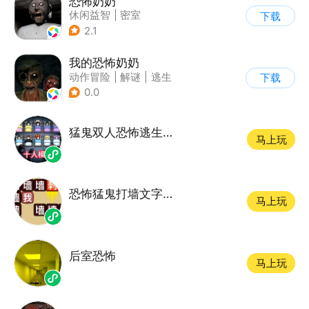
恐怖奶奶
休闲益智
|
密室
下载
|
恐怖奶奶
|
单机
2.1
我的恐怖奶奶
动作冒险
|
解谜
|
逃生
下载
|
写实
0.0
猛鬼双人恐怖逃生游戏
马上玩
恐怖猛鬼打墙文字游戏
马上玩
后室恐怖
马上玩