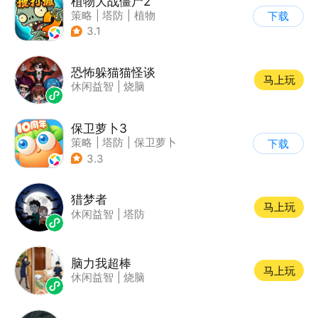
植物大战僵尸2
策略
|
塔防
|
植物
下载
|
植物大战僵尸
3.1
恐怖躲猫猫怪谈
马上玩
休闲益智
|
烧脑
保卫萝卜3
策略
|
塔防
|
保卫萝卜
下载
|
卡通
3.3
猎梦者
马上玩
休闲益智
|
塔防
脑力我超棒
马上玩
休闲益智
|
烧脑