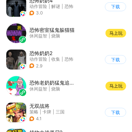
恐怖奶奶4
动作冒险
|
解谜
|
恐怖
下载
|
恐怖奶奶
3.0
恐怖密室猛鬼躲猫猫
马上玩
休闲益智
|
烧脑
恐怖奶奶2
动作冒险
|
收集
|
恐怖
下载
|
恐怖奶奶
2.9
恐怖老奶奶猛鬼追我文字小游戏
马上玩
休闲益智
|
烧脑
无双战将
策略
|
卡牌
|
三国
下载
|
中国风
4.1