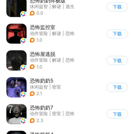
恐怖奶奶终极版
休闲益智
|
解谜
|
逃生
下载
|
恐怖奶奶
0.0
恐怖监控室
动作冒险
|
解谜
|
恐怖
下载
|
剧情
1.0
恐怖屋逃脱
动作冒险
|
解谜
|
恐怖
下载
|
暗黑
1.0
恐怖奶奶5
休闲益智
|
密室
下载
|
恐怖奶奶
|
单机
2.1
恐怖奶奶7
动作冒险
|
密室
|
恐怖
下载
|
恐怖奶奶
2.3