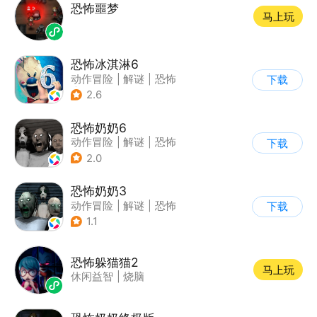
恐怖噩梦
马上玩
恐怖冰淇淋6
动作冒险
|
解谜
|
恐怖
下载
|
暗黑
2.6
恐怖奶奶6
动作冒险
|
解谜
|
恐怖
下载
|
恐怖奶奶
2.0
恐怖奶奶3
动作冒险
|
解谜
|
恐怖
下载
|
恐怖奶奶
1.1
恐怖躲猫猫2
马上玩
休闲益智
|
烧脑