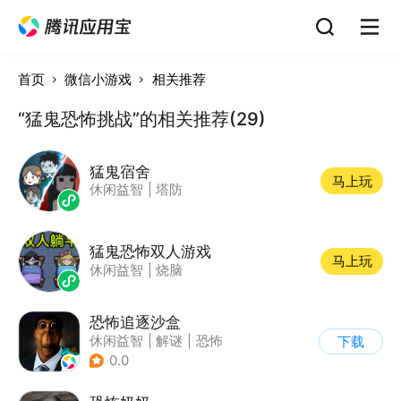
首页
微信小游戏
相关推荐
“猛鬼恐怖挑战”的相关推荐(29)
猛鬼宿舍
马上玩
休闲益智
|
塔防
猛鬼恐怖双人游戏
马上玩
休闲益智
|
烧脑
恐怖追逐沙盒
休闲益智
|
解谜
|
恐怖
下载
|
暗黑
0.0