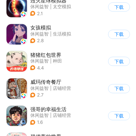
毁灭星球模拟器
休闲益智
|
太空模拟
下载
|
太空
2.1
女孩模拟
休闲益智
|
生活模拟
下载
|
校园
|
卡通
2.8
猪猪红包世界
休闲益智
|
种田
下载
|
田园生活
|
积分网赚
4.4
威玛传奇餐厅
休闲益智
|
店铺经营
下载
|
美食
|
卡通
2.7
强哥的幸福生活
休闲益智
|
店铺经营
下载
|
卡通
|
Q版
1.6