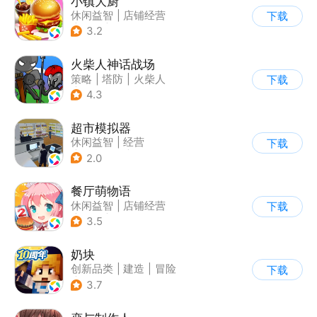
小镇大厨
休闲益智
|
店铺经营
下载
|
美食
|
卡通
3.2
火柴人神话战场
策略
|
塔防
|
火柴人
下载
|
休闲益智
4.3
超市模拟器
休闲益智
|
经营
下载
|
文字游戏
|
模拟
2.0
餐厅萌物语
休闲益智
|
店铺经营
下载
|
美食
|
萌系
3.5
奶块
创新品类
|
建造
|
冒险
下载
|
开放世界
3.7