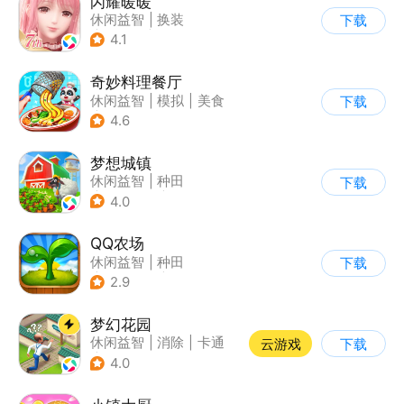
闪耀暖暖
休闲益智
|
换装
下载
|
美少女
|
二次元
4.1
奇妙料理餐厅
休闲益智
|
模拟
|
美食
下载
|
宝宝巴士
4.6
梦想城镇
休闲益智
|
种田
下载
|
田园生活
|
中国风
4.0
QQ农场
休闲益智
|
种田
下载
|
田园生活
|
卡通
2.9
梦幻花园
休闲益智
|
消除
|
卡通
云游戏
下载
|
创梦天地
4.0