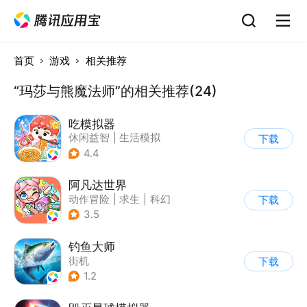
首页
游戏
相关推荐
“玛莎与熊魔法师”的相关推荐(24)
吃模拟器
休闲益智
|
生活模拟
下载
|
美食
|
卡通
4.4
阿凡达世界
动作冒险
|
求生
|
科幻
下载
|
开放世界
3.5
钓鱼大师
街机
下载
1.2