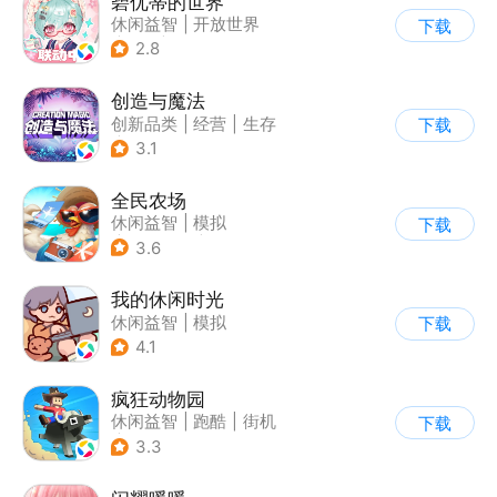
碧优蒂的世界
休闲益智
|
开放世界
下载
|
Q版
|
捏脸
2.8
创造与魔法
创新品类
|
经营
|
生存
下载
|
开放世界
3.1
全民农场
休闲益智
|
模拟
下载
|
田园生活
|
卡通
3.6
我的休闲时光
休闲益智
|
模拟
下载
4.1
疯狂动物园
休闲益智
|
跑酷
|
街机
下载
|
像素风
3.3