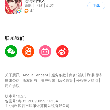
恋与制作人
策略
|
卡牌
|
恋爱
下载
|
乙女
4.1
联系我们
|
|
|
|
|
关于腾讯
About Tencent
服务条款
商务洽谈
腾讯招聘
|
|
|
|
|
腾讯公益
版权所有
用户权限
隐私政策
侵权投诉指引
用户协议
版本号:
9.2.5
备案号: 粤B2-20090059-1623A
主办者: 深圳市腾讯计算机系统有限公司