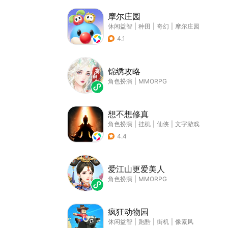
摩尔庄园
休闲益智
|
种田
|
奇幻
|
摩尔庄园
4.1
锦绣攻略
角色扮演
|
MMORPG
想不想修真
角色扮演
|
挂机
|
仙侠
|
文字游戏
4.4
爱江山更爱美人
角色扮演
|
MMORPG
疯狂动物园
休闲益智
|
跑酷
|
街机
|
像素风