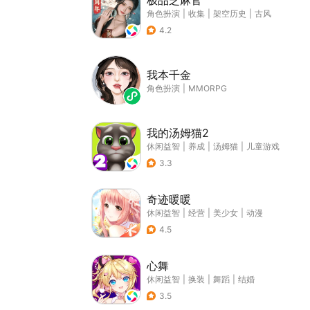
极品芝麻官
角色扮演
|
收集
|
架空历史
|
古风
4.2
我本千金
角色扮演
|
MMORPG
我的汤姆猫2
休闲益智
|
养成
|
汤姆猫
|
儿童游戏
3.3
奇迹暖暖
休闲益智
|
经营
|
美少女
|
动漫
4.5
心舞
休闲益智
|
换装
|
舞蹈
|
结婚
3.5