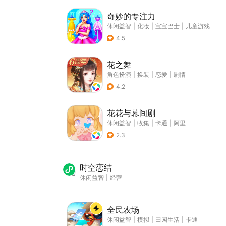
奇妙的专注力
休闲益智
|
化妆
|
宝宝巴士
|
儿童游戏
4.5
花之舞
角色扮演
|
换装
|
恋爱
|
剧情
4.2
花花与幕间剧
休闲益智
|
收集
|
卡通
|
阿里
2.3
时空恋结
休闲益智
|
经营
全民农场
休闲益智
|
模拟
|
田园生活
|
卡通