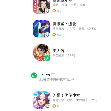
遇见逆水寒
策略
|
卡牌
|
恋爱
|
捏脸
4.7
饥饿鲨：进化
动作冒险
|
ARPG
|
冒险
|
饥饿鲨
4.1
美人传
角色扮演
|
ARPG
小小夜市
上海韵辉网络科技有限公司
闪耀！优俊少女
角色扮演
|
模拟
|
女性向
|
二次元
5.0