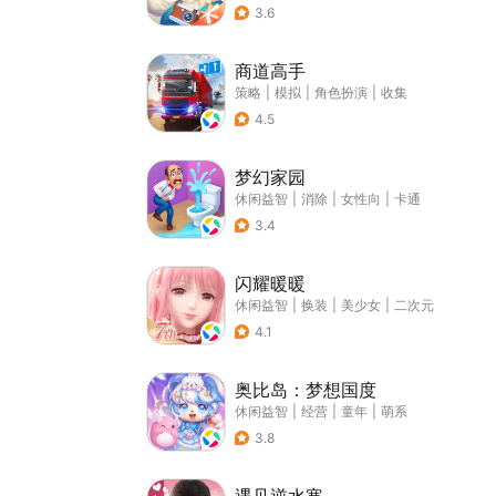
3.6
商道高手
策略
|
模拟
|
角色扮演
|
收集
4.5
梦幻家园
休闲益智
|
消除
|
女性向
|
卡通
3.4
闪耀暖暖
休闲益智
|
换装
|
美少女
|
二次元
4.1
奥比岛：梦想国度
休闲益智
|
经营
|
童年
|
萌系
3.8