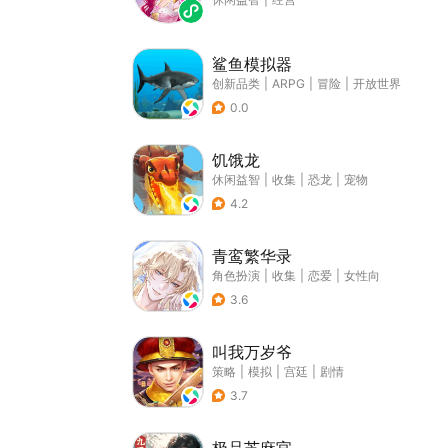
鲨鱼模拟器
创新品类
|
ARPG
|
冒险
|
开放世界
0.0
饥饿龙
休闲益智
|
收集
|
恐龙
|
宠物
4.2
青鸾繁华录
角色扮演
|
收集
|
恋爱
|
女性向
3.6
叫我万岁爷
策略
|
模拟
|
宫廷
|
剧情
3.7