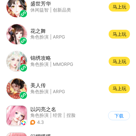
盛世芳华
马上玩
休闲益智
|
创新品类
花之舞
马上玩
角色扮演
|
ARPG
锦绣攻略
马上玩
角色扮演
|
MMORPG
美人传
马上玩
角色扮演
|
ARPG
以闪亮之名
角色扮演
|
经营
|
捏脸
下载
|
二次元
4.3