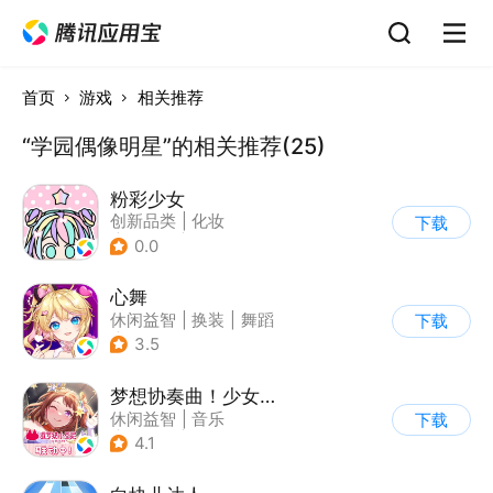
首页
游戏
相关推荐
“学园偶像明星”的相关推荐(25)
粉彩少女
创新品类
|
化妆
下载
|
女性向
|
卡通
0.0
心舞
休闲益智
|
换装
|
舞蹈
下载
|
结婚
3.5
梦想协奏曲！少女乐团派对！
休闲益智
|
音乐
下载
|
美少女
|
二次元
4.1