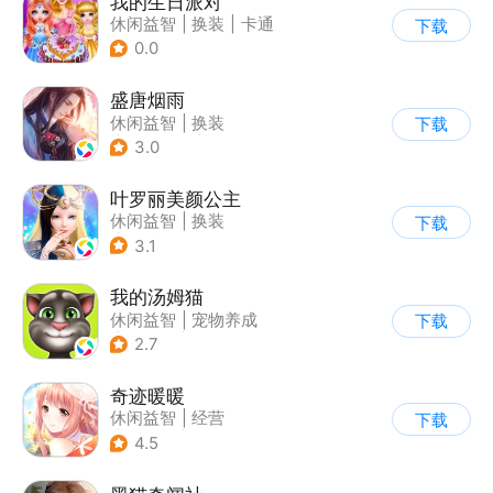
我的生日派对
休闲益智
|
换装
|
卡通
下载
0.0
盛唐烟雨
休闲益智
|
换装
下载
|
架空历史
|
剧情
3.0
叶罗丽美颜公主
休闲益智
|
换装
下载
|
动漫改编
3.1
|
精灵梦叶罗丽
我的汤姆猫
休闲益智
|
宠物养成
下载
|
汤姆猫
|
儿童游戏
2.7
奇迹暖暖
休闲益智
|
经营
下载
|
美少女
|
动漫
4.5