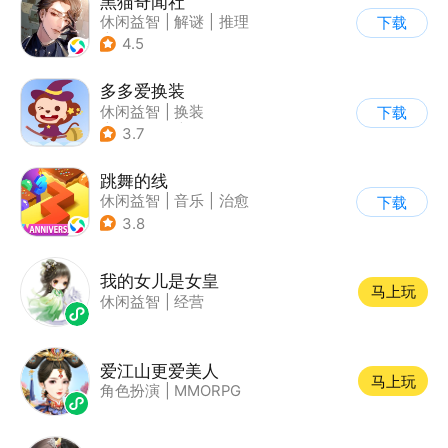
黑猫奇闻社
休闲益智
|
解谜
|
推理
下载
|
剧情
4.5
多多爱换装
休闲益智
|
换装
下载
|
儿童游戏
|
卡通
3.7
跳舞的线
休闲益智
|
音乐
|
治愈
下载
3.8
我的女儿是女皇
马上玩
休闲益智
|
经营
爱江山更爱美人
马上玩
角色扮演
|
MMORPG