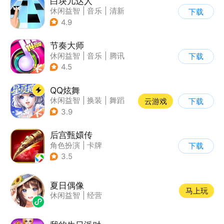
白块儿达人
休闲益智
|
音乐
|
清新
下载
|
多比特
4.9
节奏大师
休闲益智
|
音乐
|
腾讯
下载
4.5
QQ炫舞
休闲益智
|
换装
|
舞蹈
云游戏
下载
|
美少女
3.9
后宫甄嬛传
角色扮演
|
卡牌
下载
|
架空历史
|
甄嬛传
3.5
夏日偶像
马上玩
休闲益智
|
经营