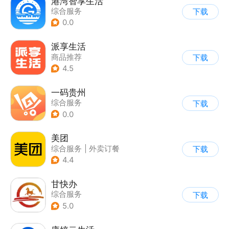
港湾智享生活
综合服务
下载
0.0
派享生活
商品推荐
下载
4.5
一码贵州
综合服务
下载
0.0
美团
综合服务
|
外卖订餐
下载
|
团购特卖
4.4
甘快办
综合服务
下载
5.0