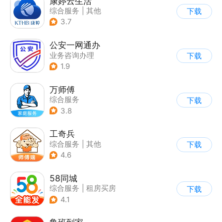
康婷云生活
综合服务
|
其他
下载
|
综合商城
3.7
公安一网通办
业务咨询办理
下载
|
政企业务
|
综合服务
1.9
万师傅
综合服务
下载
3.8
工奇兵
综合服务
|
其他
下载
4.6
58同城
综合服务
|
租房买房
下载
4.1