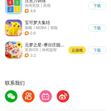
注意力训练
休闲竞技
|
其他
下载
4.8
宝可梦大集结
策略
|
MOBA
|
冒险
下载
|
精灵宝可梦
2.6
元梦之星-摩尔庄园联动
支持iOS
|
休闲益智
云游戏
下载
|
PvP
|
派对游戏
3.2
联系我们