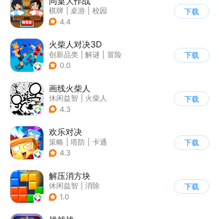
同桌大作战
棋牌
|
桌游
|
校园
下载
|
卡通
4.4
火柴人对决3D
创新品类
|
解谜
|
冒险
下载
|
挑战破纪录
0.0
画线火柴人
休闲益智
|
火柴人
下载
|
DIY
4.3
欢乐对决
策略
|
塔防
|
卡通
下载
|
卡牌
4.3
解压消方块
休闲益智
|
消除
下载
1.0