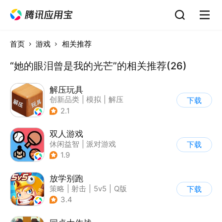
首页
游戏
相关推荐
“她的眼泪曾是我的光芒”的相关推荐(26)
解压玩具
创新品类
|
模拟
|
解压
下载
|
卡通
2.1
双人游戏
休闲益智
|
派对游戏
下载
1.9
放学别跑
策略
|
射击
|
5v5
|
Q版
下载
3.4