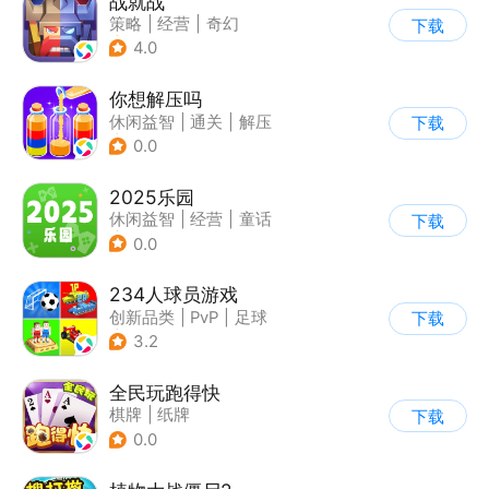
战就战
策略
|
经营
|
奇幻
下载
|
欧美风
4.0
你想解压吗
休闲益智
|
通关
|
解压
下载
|
卡通
0.0
2025乐园
休闲益智
|
经营
|
童话
下载
|
卡通
0.0
234人球员游戏
创新品类
|
PvP
|
足球
下载
|
千人同屏
3.2
全民玩跑得快
棋牌
|
纸牌
下载
0.0