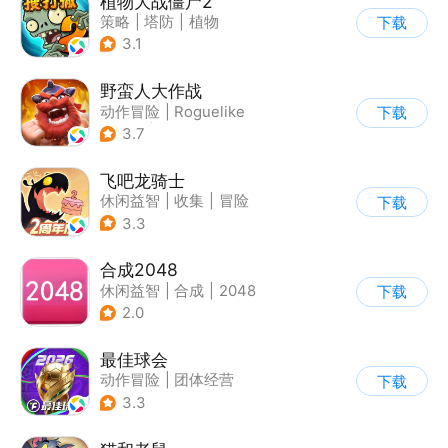
植物大战僵尸2
策略
|
塔防
|
植物
下载
|
植物大战僵尸
3.1
野蛮人大作战
动作冒险
|
Roguelike
下载
|
奇幻
|
卡通
3.7
飞吧龙骑士
休闲益智
|
收集
|
冒险
下载
|
宠物
3.3
合成2048
休闲益智
|
合成
|
2048
下载
2.0
最佳球会
动作冒险
|
团体经营
下载
|
足球
|
匹配对战
3.3