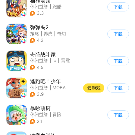
猫和老鼠
休闲益智
|
跑酷
下载
|
动漫改编
|
猫和老鼠
3.3
弹弹岛2
策略
|
养成
|
奇幻
下载
|
Q版
4.3
奇葩战斗家
休闲益智
|
io
|
雷霆
下载
4.5
逃跑吧！少年
休闲益智
|
MOBA
云游戏
下载
|
非对称竞技
|
卡通
3.9
暴吵萌厨
休闲益智
|
冒险
下载
|
派对游戏
|
萌系
2.1