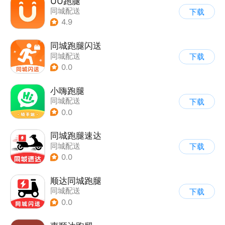
UU跑腿
同城配送
下载
4.9
同城跑腿闪送
同城配送
下载
0.0
小嗨跑腿
同城配送
下载
0.0
同城跑腿速达
同城配送
下载
0.0
顺达同城跑腿
同城配送
下载
0.0