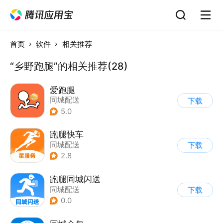
首页
软件
相关推荐
“乡野跑腿”的相关推荐(28)
爱跑腿
同城配送
下载
5.0
跑腿快车
同城配送
下载
2.8
跑腿同城闪送
同城配送
下载
0.0