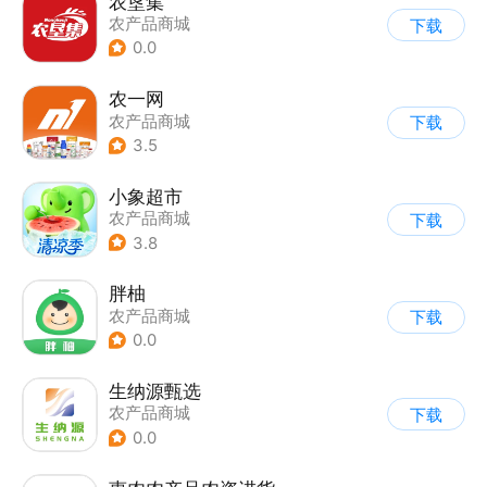
农垦集
农产品商城
下载
0.0
农一网
农产品商城
下载
3.5
小象超市
农产品商城
下载
3.8
胖柚
农产品商城
下载
0.0
生纳源甄选
农产品商城
下载
0.0