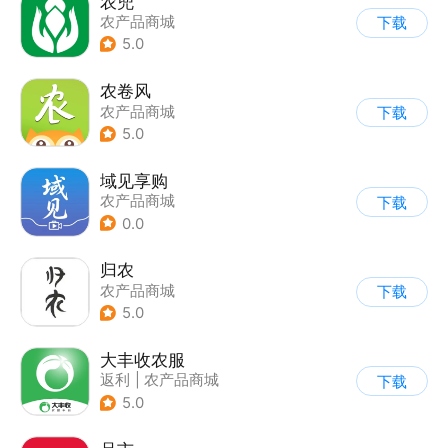
农兜
农产品商城
下载
5.0
农卷风
农产品商城
下载
5.0
域见享购
农产品商城
下载
0.0
归农
农产品商城
下载
5.0
大丰收农服
返利
|
农产品商城
下载
5.0