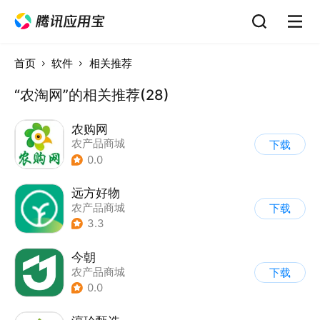
首页
软件
相关推荐
“农淘网”的相关推荐(28)
农购网
农产品商城
下载
0.0
远方好物
农产品商城
下载
3.3
今朝
农产品商城
下载
0.0