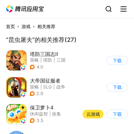
首页
游戏
相关推荐
“昆虫屠夫”的相关推荐(27)
塔防三国志II
策略
|
塔防
|
三国
下载
|
卡通
4.0
大帝国征服者
策略
|
SLG
|
战争
下载
|
帝国时代
2.9
保卫萝卜4
休闲益智
|
收集
云游戏
下载
|
保卫萝卜
|
童年
3.5