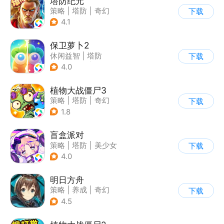
塔防纪元
策略
|
塔防
|
奇幻
下载
|
欧美风
4.1
保卫萝卜2
休闲益智
|
塔防
下载
|
保卫萝卜
|
飞鱼
4.0
植物大战僵尸3
策略
|
塔防
|
奇幻
下载
|
开放世界
1.8
盲盒派对
策略
|
塔防
|
美少女
下载
|
卡通
4.0
明日方舟
策略
|
养成
|
奇幻
下载
|
废土
4.5