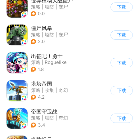
变异植物大战僵尸
策略
|
塔防
|
丧尸
下载
|
卡通
0.0
僵尸风暴
策略
|
塔防
|
丧尸
下载
|
卡通
2.0
出征吧！勇士
策略
|
Roguelike
下载
|
末日
|
写实
1.8
塔塔帝国
策略
|
收集
|
奇幻
下载
|
卡通
4.2
帝国守卫战
策略
|
塔防
|
奇幻
下载
|
卡通
3.4