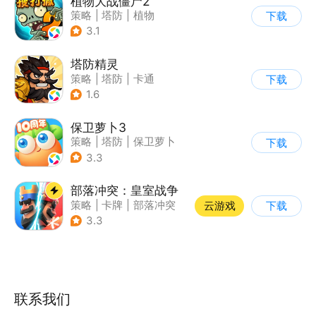
植物大战僵尸2
策略
|
塔防
|
植物
下载
|
植物大战僵尸
3.1
塔防精灵
策略
|
塔防
|
卡通
下载
|
自走棋
1.6
保卫萝卜3
策略
|
塔防
|
保卫萝卜
下载
|
卡通
3.3
部落冲突：皇室战争
策略
|
卡牌
|
部落冲突
云游戏
下载
|
卡通
3.3
联系我们