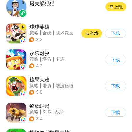
屠夫躲猫猫
马上玩
球球英雄
策略
|
合成
|
战术竞技
云游戏
下载
|
创酷
2.2
欢乐对决
策略
|
塔防
|
卡通
下载
|
卡牌
4.3
糖果灾难
策略
|
塔防
|
端游移植
下载
|
卡通
5.0
蚁族崛起
策略
|
SLG
|
战争
下载
|
卡通
3.4