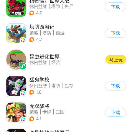
植物僵尸世界大战
休闲益智
|
塔防
|
丧尸
下载
|
卡通
4.0
塔防西游记
策略
|
塔防
|
西游
下载
|
萌系
4.7
昆虫进化世界
马上玩
休闲益智
|
经营
猛鬼学校
休闲益智
|
塔防
|
生存
下载
|
暗黑
1.8
无双战将
策略
|
卡牌
|
三国
下载
|
中国风
4.1