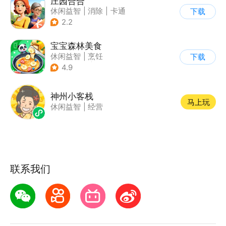
庄园合合
休闲益智
|
消除
|
卡通
下载
|
腾讯
2.2
宝宝森林美食
休闲益智
|
烹饪
下载
|
宝宝巴士
|
学习教育
4.9
神州小客栈
马上玩
休闲益智
|
经营
联系我们