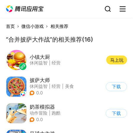
首页
微信小游戏
相关推荐
“合并披萨大作战”的相关推荐(16)
小镇大厨
马上玩
休闲益智
|
经营
披萨大师
休闲益智
|
经营
|
美食
下载
|
清新
0.0
奶茶模拟器
动作冒险
|
跑酷
下载
|
儿童游戏
|
卡通
0.0