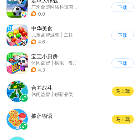
足球大作战
广州合游网络科技有限公司
下载
0.0
中华美食
儿童益智游戏
|
烹饪
下载
4.6
宝宝小厨房
休闲益智
|
模拟
|
餐厅
下载
|
宝宝巴士
4.3
合并战斗
马上玩
休闲益智
|
创新品类
披萨物语
马上玩