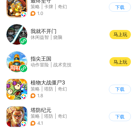
最终坚守
策略
|
卡牌
|
奇幻
下载
|
卡通
1.0
我就不开门
马上玩
休闲益智
|
烧脑
指尖王国
马上玩
动作冒险
|
战术竞技
植物大战僵尸3
策略
|
塔防
|
奇幻
下载
|
开放世界
1.8
塔防纪元
策略
|
塔防
|
奇幻
下载
|
欧美风
4.1