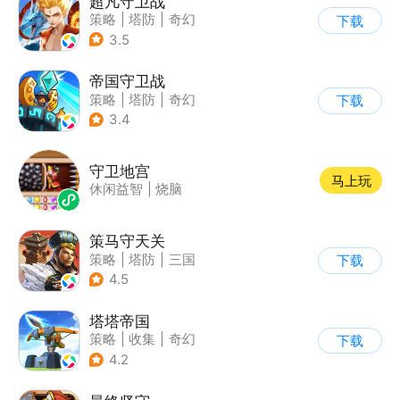
超凡守卫战
策略
|
塔防
|
奇幻
下载
|
剧情
3.5
帝国守卫战
策略
|
塔防
|
奇幻
下载
|
卡通
3.4
守卫地宫
马上玩
休闲益智
|
烧脑
策马守天关
策略
|
塔防
|
三国
下载
|
写实
4.5
塔塔帝国
策略
|
收集
|
奇幻
下载
|
卡通
4.2