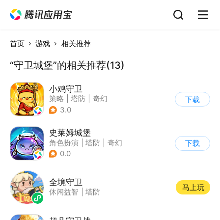
首页
游戏
相关推荐
“守卫城堡”的相关推荐(13)
小鸡守卫
策略
|
塔防
|
奇幻
下载
|
Q版
3.0
史莱姆城堡
角色扮演
|
塔防
|
奇幻
下载
|
萌系
0.0
全境守卫
马上玩
休闲益智
|
塔防