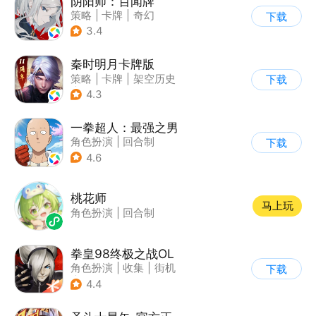
阴阳师：百闻牌
策略
|
卡牌
|
奇幻
下载
|
阴阳师
3.4
秦时明月卡牌版
策略
|
卡牌
|
架空历史
下载
|
秦时明月
4.3
一拳超人：最强之男
角色扮演
|
回合制
下载
|
动漫改编
|
一拳超人
4.6
桃花师
马上玩
角色扮演
|
回合制
拳皇98终极之战OL
角色扮演
|
收集
|
街机
下载
|
拳皇
4.4