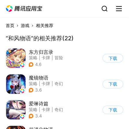
首页
游戏
相关推荐
“和风物语”的相关推荐(22)
东方归言录
策略
|
卡牌
|
冒险
下载
|
东方Project
4.6
魔镜物语
策略
|
卡牌
|
奇幻
下载
|
剧情
3.6
爱琳诗篇
策略
|
卡牌
|
奇幻
下载
|
美少女
3.4