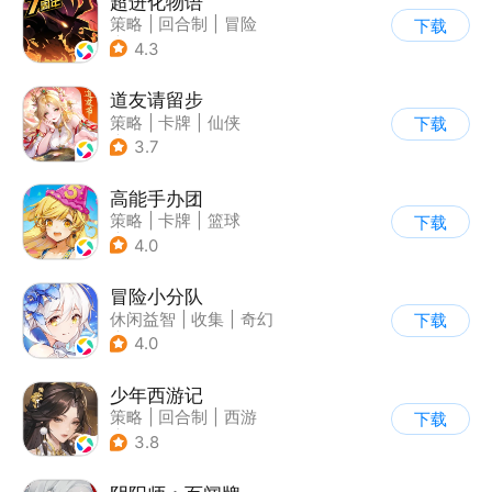
超进化物语
策略
|
回合制
|
冒险
下载
|
剪纸
4.3
道友请留步
策略
|
卡牌
|
仙侠
下载
|
卡通
3.7
高能手办团
策略
|
卡牌
|
篮球
下载
|
美少女
4.0
冒险小分队
休闲益智
|
收集
|
奇幻
下载
|
美少女
4.0
少年西游记
策略
|
回合制
|
西游
下载
|
中国风
3.8