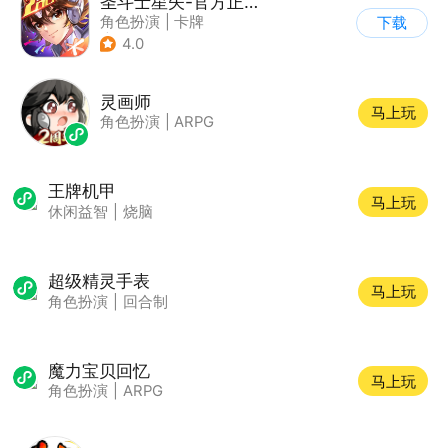
圣斗士星矢-官方正版(腾讯)
角色扮演
|
卡牌
下载
|
动漫改编
4.0
|
圣斗士星矢
灵画师
马上玩
角色扮演
|
ARPG
王牌机甲
马上玩
休闲益智
|
烧脑
超级精灵手表
马上玩
角色扮演
|
回合制
魔力宝贝回忆
马上玩
角色扮演
|
ARPG