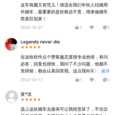
这车有颜又有范儿！很适合我们年轻人结婚用
作婚车，最重要的是价格还不贵，用来做婚车
简直巨划算！
2020-10-27
2
0
Legends never die
在这给软件点个赞客服态度很专业热情，有问
必答，回复也很快，我问了不少问题，他都不
觉得烦，都会认真回答我。这点我向客服表示
展开
由衷的敬意，这样的好客服可不多。再说
2022-02-17
1
0
APP，正是我需要的！
黄*淇
选上这款婚车去接亲可让我得意坏了，不仅仅