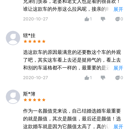
兄弟们羡慕，老婆和老丈人也是看的很喜欢！
谁让这款车的外形这么拉风呢，接亲的时候开
展开
在街上，回头率超高！而且坐的也很舒服，及
2020-10-27
1
0
时开在路况不好的路上，也不会有多大的颠
簸，完美！
辖*挂
选这款车的原因最满意的还要数这个车的外观
了吧，其实这车看上去还是挺帅气的，看上去
和别的车逼格都不一样的，最重要的是还不
展开
贵，简直就是婚车性价比之王！
2020-10-27
1
0
斯*簿
作为一名颜值党来说，自己结婚选婚车最重要
的就是颜值，其次是颜值，最后还是颜值！选
这款婚车就是因为它颜值太高了，真的让人一
展开