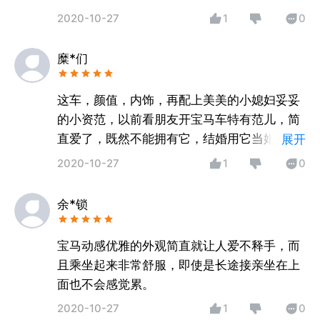
看就爱上了！
2020-10-27
1
0
糜*们
这车，颜值，内饰，再配上美美的小媳妇妥妥
的小资范，以前看朋友开宝马车特有范儿，简
直爱了，既然不能拥有它，结婚用它当婚车也
展开
是再好不过的。
2020-10-27
1
0
余*锁
宝马动感优雅的外观简直就让人爱不释手，而
且乘坐起来非常舒服，即使是长途接亲坐在上
面也不会感觉累。
2020-10-27
1
0