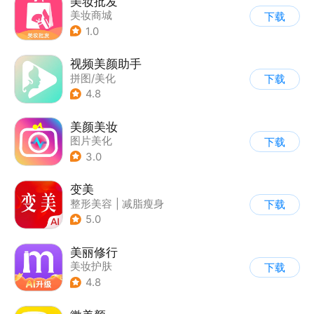
美妆批发
美妆商城
下载
1.0
视频美颜助手
拼图/美化
下载
4.8
美颜美妆
图片美化
下载
3.0
变美
整形美容
|
减脂瘦身
下载
5.0
美丽修行
美妆护肤
下载
4.8