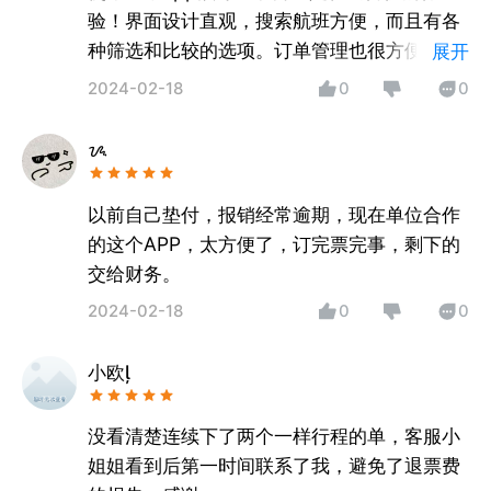
验！界面设计直观，搜索航班方便，而且有各
种筛选和比较的选项。订单管理也很方便，让
展开
我能够随时查看我的行程。真的是省时省力，
2024-02-18
0
0
非常推荐！
ᝰ
以前自己垫付，报销经常逾期，现在单位合作
的这个APP，太方便了，订完票完事，剩下的
交给财务。
2024-02-18
0
0
小欧
没看清楚连续下了两个一样行程的单，客服小
姐姐看到后第一时间联系了我，避免了退票费