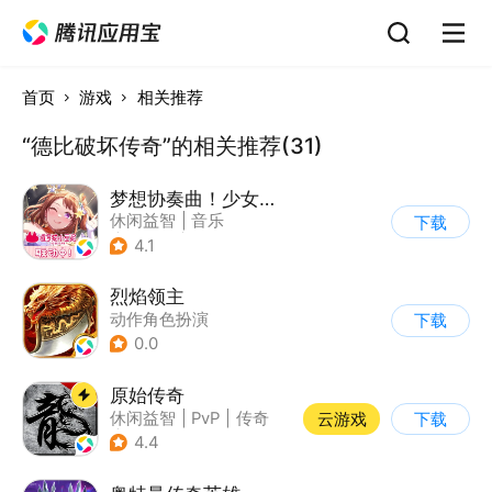
首页
游戏
相关推荐
“德比破坏传奇”的相关推荐(31)
梦想协奏曲！少女乐团派对！
休闲益智
|
音乐
下载
|
美少女
|
二次元
4.1
烈焰领主
动作角色扮演
下载
0.0
原始传奇
休闲益智
|
PvP
|
传奇
云游戏
下载
|
自由交易
4.4