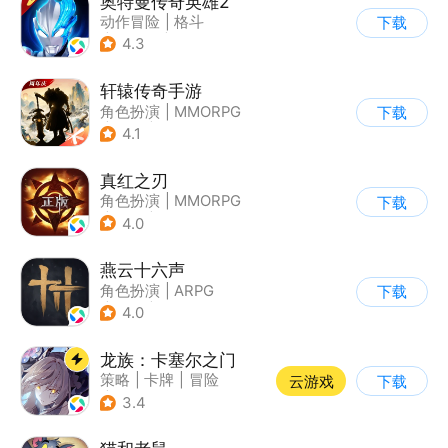
奥特曼传奇英雄2
动作冒险
|
格斗
下载
|
奥特曼
|
卡通
4.3
轩辕传奇手游
角色扮演
|
MMORPG
下载
|
神话
|
山海经
4.1
真红之刃
角色扮演
|
MMORPG
下载
|
魔法
|
自由交易
4.0
燕云十六声
角色扮演
|
ARPG
下载
|
武侠
|
开放世界
4.0
龙族：卡塞尔之门
策略
|
卡牌
|
冒险
云游戏
下载
|
龙族
3.4