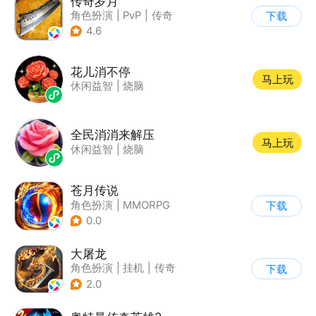
传奇岁月
角色扮演
|
PvP
|
传奇
下载
|
千人同屏
4.6
花儿消不停
马上玩
休闲益智
|
烧脑
全民消消来解压
马上玩
休闲益智
|
烧脑
苍月传说
角色扮演
|
MMORPG
下载
|
传奇
|
热血
0.0
大屠龙
角色扮演
|
挂机
|
传奇
下载
|
千人同屏
2.0