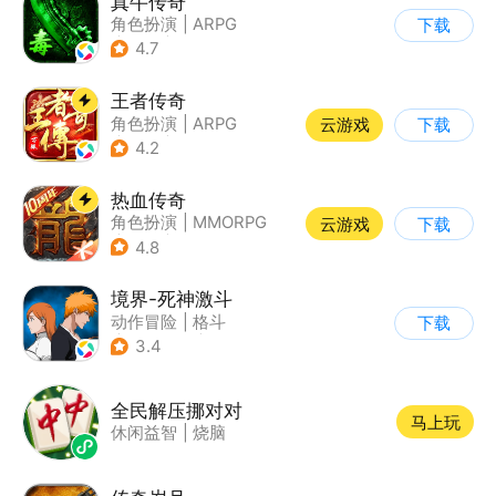
真牛传奇
角色扮演
|
ARPG
下载
|
传奇
|
千人同屏
4.7
王者传奇
角色扮演
|
ARPG
云游戏
下载
|
传奇
|
千人同屏
4.2
热血传奇
角色扮演
|
MMORPG
云游戏
下载
|
传奇
|
千人同屏
4.8
境界-死神激斗
动作冒险
|
格斗
下载
|
动漫改编
|
死神
3.4
全民解压挪对对
马上玩
休闲益智
|
烧脑