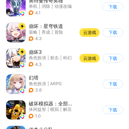
奥特曼传奇英雄
单机
|
消除
|
动漫改编
下载
|
奥特曼
4.1
崩坏：星穹铁道
策略
|
养成
|
冒险
云游戏
下载
|
崩坏
4.3
崩坏3
角色扮演
|
射击
|
科幻
云游戏
下载
|
崩坏
4.3
幻塔
角色扮演
|
ARPG
下载
|
奇幻
|
开放世界
3.6
破坏模拟器：全部毁灭
休闲益智
|
模拟
|
解压
下载
|
写实
1.0