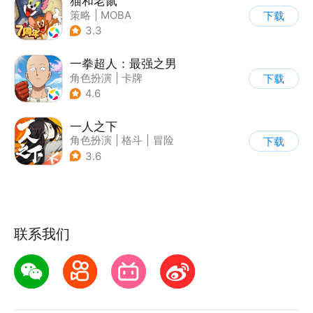
猫和老鼠
策略
|
MOBA
下载
|
动漫改编
|
猫和老鼠
3.3
一拳超人：最强之男
角色扮演
|
卡牌
下载
|
动漫改编
|
一拳超人
4.6
一人之下
角色扮演
|
格斗
|
冒险
下载
|
一人之下
3.6
联系我们