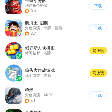
传奇小分队
动作角色扮演
下载
0.0
航海王-启航
角色扮演
|
卡牌
|
冒险
下载
|
海贼王
3.7
俄罗斯方块拼图
马上玩
休闲益智
|
消除
箭头大作战游戏
马上玩
休闲益智
|
烧脑
鸣潮
角色扮演
|
ARPG
下载
|
冒险
|
开放世界
4.1