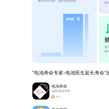
腾讯安全加持，保护你的隐私
给
独
账
“电池寿命专家-电池医生延长寿命”的
电池寿命
省电/电池管理
0.0