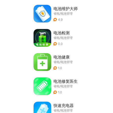
电池维护大师
省电/电池管理
4.9
电池检测
省电/电池管理
0.0
电池健康
省电/电池管理
1.0
电池修复医生
省电/电池管理
1.0
快速充电器
省电/电池管理