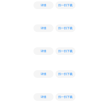
扫一扫下载
详情
扫一扫下载
详情
扫一扫下载
详情
扫一扫下载
详情
扫一扫下载
详情