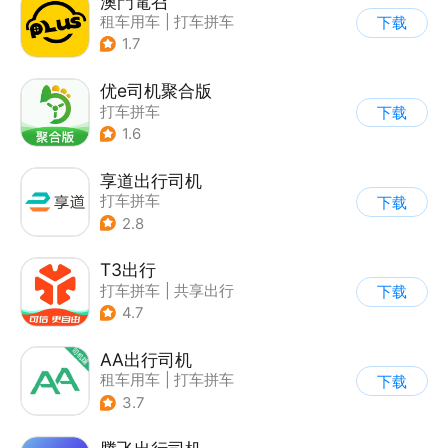
澳門電召
租车用车
|
打车拼车
下载
|
地图导航
1.7
优e司机聚合版
打车拼车
下载
1.6
享道出行司机
打车拼车
下载
2.8
T3出行
打车拼车
|
共享出行
下载
4.7
AA出行司机
租车用车
|
打车拼车
下载
3.7