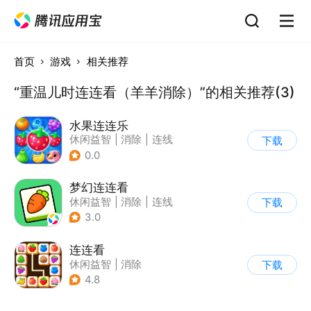
首页
游戏
相关推荐
“重温儿时连连看（羊羊消除）”的相关推荐(3)
水果连连乐
休闲益智
|
消除
|
连线
下载
0.0
梦幻连连看
休闲益智
|
消除
|
连线
下载
3.0
连连看
休闲益智
|
消除
下载
|
多比特
|
连线
4.8