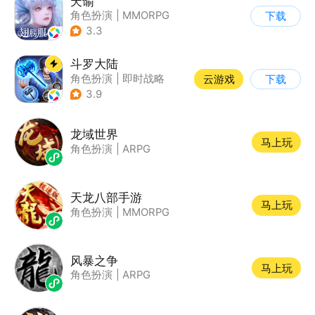
天谕
角色扮演
|
MMORPG
下载
|
奇幻
|
开放世界
3.3
斗罗大陆
角色扮演
|
即时战略
云游戏
下载
|
小说改编
|
斗罗大陆
3.9
龙域世界
马上玩
角色扮演
|
ARPG
天龙八部手游
马上玩
角色扮演
|
MMORPG
风暴之争
马上玩
角色扮演
|
ARPG