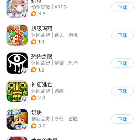
幻塔
动作冒险
|
ARPG
下载
|
奇幻
|
开放世界
3.6
超级玛丽
休闲益智
|
通关
|
街机
下载
|
儿童游戏
1.9
恐怖之眼
休闲益智
|
解谜
|
恐怖
下载
|
单机
1.2
神庙逃亡
休闲益智
|
跑酷
下载
|
欧美风
|
创梦天地
2.3
奶块
创新品类
|
沙盒
|
冒险
下载
|
开放世界
3.7