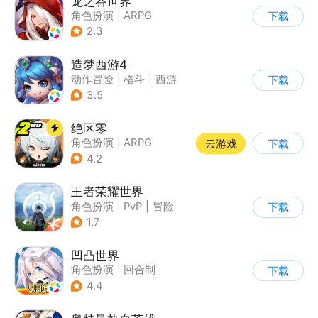
龙之谷世界
角色扮演
|
ARPG
下载
|
奇幻
|
开放世界
2.3
造梦西游4
动作冒险
|
格斗
|
西游
下载
|
横版过关
3.5
绝区零
角色扮演
|
ARPG
云游戏
下载
|
冒险
|
美少女
4.2
王者荣耀世界
角色扮演
|
PvP
|
冒险
下载
|
开放世界
1.7
凹凸世界
角色扮演
|
回合制
下载
|
动漫改编
|
凹凸世界
4.4