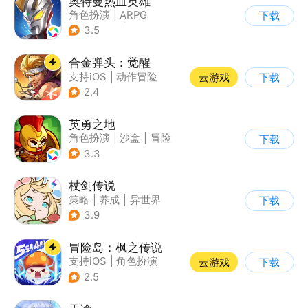
奥特曼热血英雄
角色扮演
|
ARPG
下载
|
动漫改编
|
奥特曼
3.5
合金弹头：觉醒
支持iOS
|
动作冒险
云游戏
下载
|
射击
|
街机
2.4
英勇之地
角色扮演
|
沙盒
|
冒险
下载
|
steam游戏
3.3
杖剑传说
策略
|
养成
|
异世界
下载
|
二次元
3.9
冒险岛：枫之传说
支持iOS
|
角色扮演
云游戏
下载
|
放置
|
冒险
2.5