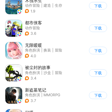
木筏求生
动作冒险
|
建造
|
生存
下载
|
写实
1.9
都市侠客
动作冒险
下载
|
第一人称射击
|
冒险
3.6
|
开放世界
无限暖暖
角色扮演
|
换装
|
冒险
下载
|
开放世界
4.0
被尘封的故事
角色扮演
|
沙盒
|
冒险
下载
|
开放世界
3.4
新盗墓笔记
角色扮演
|
MMORPG
下载
|
冒险
|
盗墓笔记
3.7