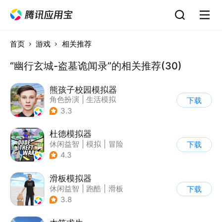
首页
游戏
相关推荐
“幽行玄城-盗墓诡闻录”的相关推荐(30)
熊孩子校园模拟器
角色扮演
|
生活模拟
下载
|
写实
3.3
杜德模拟器
休闲益智
|
模拟
|
冒险
下载
|
写实
4.3
滑板模拟器
休闲益智
|
跑酷
|
滑板
下载
|
卡通
3.8