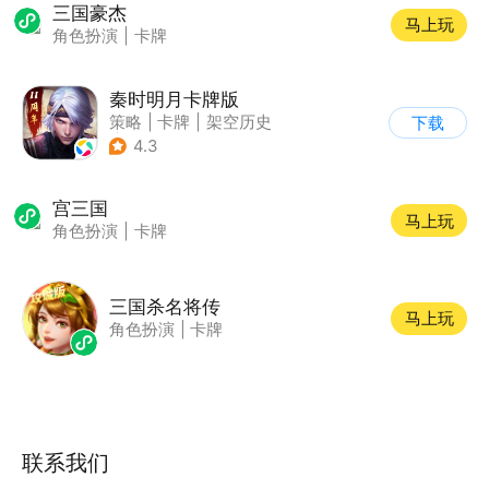
三国豪杰
马上玩
角色扮演
|
卡牌
秦时明月卡牌版
策略
|
卡牌
|
架空历史
下载
|
秦时明月
4.3
宫三国
马上玩
角色扮演
|
卡牌
三国杀名将传
马上玩
角色扮演
|
卡牌
联系我们