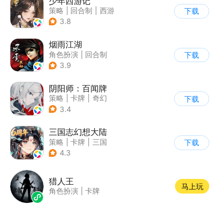
少年西游记
策略
|
回合制
|
西游
下载
|
中国风
3.8
烟雨江湖
角色扮演
|
回合制
下载
|
武侠
|
中国风
3.9
阴阳师：百闻牌
策略
|
卡牌
|
奇幻
下载
|
阴阳师
3.4
三国志幻想大陆
策略
|
卡牌
|
三国
下载
|
美少女
4.3
猎人王
马上玩
角色扮演
|
卡牌