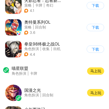
火影忍者：忍者新世代
策略
|
卡牌
|
奇幻
下载
|
火影
4.1
奥特曼系列OL
策略
|
回合制
下载
|
动漫改编
|
奥特曼
3.6
拳皇98终极之战OL
角色扮演
|
收集
|
街机
下载
|
拳皇
4.4
喵星联盟
马上玩
角色扮演
|
卡牌
国漫之光
马上玩
角色扮演
|
回合制