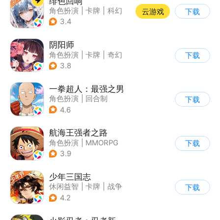
绯色回响
角色扮演
|
卡牌
|
科幻
云游戏
下载
|
美少女
3.4
阴阳师
角色扮演
|
卡牌
|
奇幻
下载
|
阴阳师
3.8
一拳超人：最强之男
角色扮演
|
回合制
下载
|
动漫改编
|
一拳超人
4.6
航海王强者之路
角色扮演
|
MMORPG
下载
|
奇幻
|
海贼王
3.9
少年三国志
休闲益智
|
卡牌
|
战争
下载
|
少年三国志
4.2