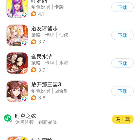
叶罗丽
角色扮演
|
卡牌
下载
|
影视改编
4.1
|
精灵梦叶罗丽
道友请留步
策略
|
卡牌
|
仙侠
下载
|
卡通
3.7
全民水浒
策略
|
卡牌
|
水浒
下载
|
中国风
3.9
放开那三国3
角色扮演
|
回合制
下载
|
三国
|
卡通
3.8
时空之弦
马上玩
休闲益智
|
创新品类