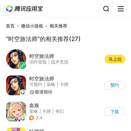
首页
微信小游戏
相关推荐
“时空旅法师”的相关推荐(27)
时空旅法师
马上玩
动作冒险
|
战术竞技
时空旅法师
可预约
|
策略
|
卡牌
预约
|
奇幻
敬请期待
血族
策略
|
卡牌
|
奇幻
下载
|
血族
3.4