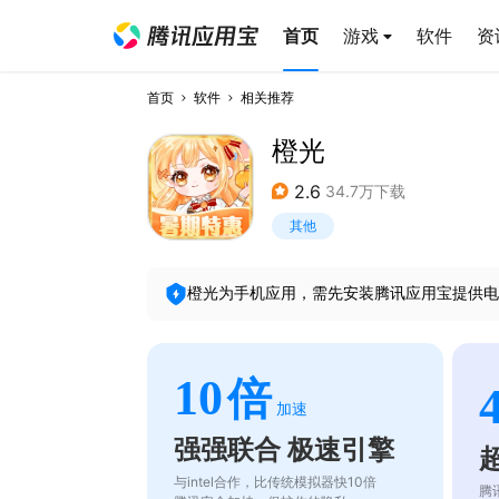
首页
游戏
软件
资
首页
软件
相关推荐
橙光
2.6
34.7万下载
其他
橙光
为手机应用，需先安装腾讯应用宝提供电
10
倍
加速
强强联合 极速引擎
与intel合作，比传统模拟器快10倍
腾