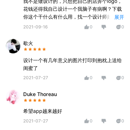
我不是做设计的，只想把自己的店弄个logo，
花钱还得我自己设计一个我脑子有病啊？下载
你这个干什么有什么用，找一个设计师好不好
展开
啊，无语😒
2021-09-16
0
0
歇火
设计一个有几年意义的图片打印到抱枕上送给
闺蜜了
2021-07-27
0
0
Duke Thoreau
希望app越来越好
2021-07-27
0
0