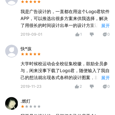
客户。
我是广告设计的，一直都在用这个Logo君软件
APP，可以推选出很多方案来供我选择，解决
了用很长的时间设计出单一的设计方案让客户
展开
不满意，为自己的工作加快了工作效率，我还
2019-09-01
1
0
导出了很多图案给自己手机做壁纸，做微信、
微博的头像，方便使用。
快*孩
大学时候校运动会全校征集校徽，鼓励全员参
与，闲来没事下载了Logo君，随便输入了我自
己的想法就出现各式各样的设计图案，就提交
展开
了其中我最喜欢的一种图案，竟然进入了前
2019-11-23
2
0
三，就在三种图案作为校徽，让我意外都快飞
起来了。
.燃灯