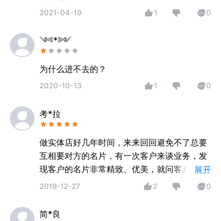
2021-04-19
1
0
༺*༻
为什么进不去的？
2020-10-13
1
0
考*拉
做实体店好几年时间，来来回回避免不了总要
互相要对方的名片，有一次客户来谈业务，发
现客户的名片非常精致、优美，就问客户那家
展开
广告公司设计的，客户说：自己下载Logo君设
2019-12-27
2
0
计然后打印出来的，立马就下载了一个Logo君
给自己设计了满意的名片，还推荐给了好几个
简*良