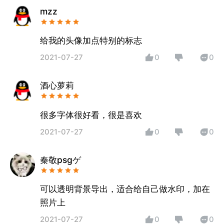
mzz
给我的头像加点特别的标志
2021-07-27
0
0
酒心萝莉
很多字体很好看，很是喜欢
2021-07-27
0
0
秦敬psgゲ
可以透明背景导出，适合给自己做水印，加在
照片上
2021-07-27
0
0