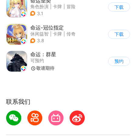
命运圣契
角色扮演
|
卡牌
|
冒险
下载
|
美少女
3.1
命运-冠位指定
休闲益智
|
卡牌
|
传奇
下载
|
命运
3.8
命运：群星
可预约
预约
|
第三人称射击TPS
敬请期待
联系我们