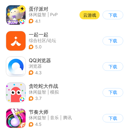
蛋仔派对
休闲益智
|
PvP
云游戏
下载
|
派对游戏
|
卡通
4.1
一起一起
综合社区/论坛
下载
5.0
QQ浏览器
浏览器
下载
4.3
贪吃蛇大作战
休闲益智
|
模拟
下载
|
贪吃蛇
|
卡通
3.7
节奏大师
休闲益智
|
音乐
|
腾讯
下载
4.5