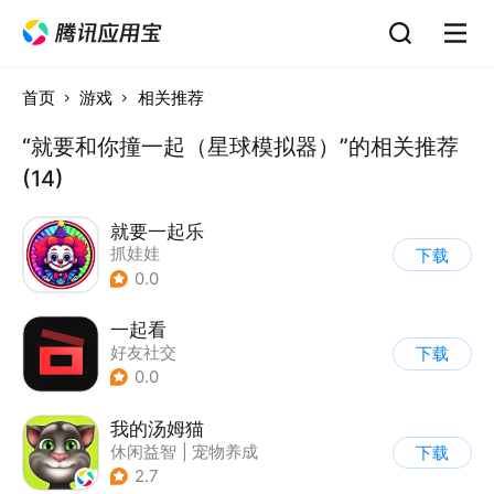
首页
游戏
相关推荐
“就要和你撞一起（星球模拟器）”的相关推荐
(14)
就要一起乐
抓娃娃
下载
0.0
一起看
好友社交
下载
0.0
我的汤姆猫
休闲益智
|
宠物养成
下载
|
汤姆猫
|
儿童游戏
2.7