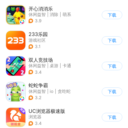
开心消消乐
休闲益智
|
消除
|
萌系
下载
|
乐元素
3.9
233乐园
游戏社区
下载
3.1
双人竞技场
休闲益智
|
桌游
|
卡通
下载
3.4
蛇蛇争霸
休闲益智
|
io
|
贪吃蛇
下载
|
白日梦
3.2
UC浏览器极速版
浏览器
下载
3.4