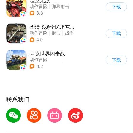
坦克无敌
动作冒险
|
弹幕射击
下载
|
坦克
|
卡通
3.3
华清飞扬全民坦克联盟游戏软件v1.0
动作冒险
|
射击
|
战争
下载
|
战术竞技
4.9
坦克世界闪击战
动作冒险
下载
|
第三人称射击
|
二战
3.2
|
战术竞技
联系我们