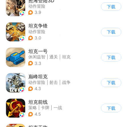
抢滩登陆3D
动作冒险
下载
|
第一人称射击
|
枪战
3.9
|
抢滩登陆
坦克争锋
动作冒险
下载
|
第三人称射击
|
二战
3.0
|
战术竞技
坦克一号
休闲益智
|
通关
|
坦克
下载
3.3
巅峰坦克
动作冒险
|
射击
|
战争
下载
|
战术竞技
4.3
坦克前线
策略
|
卡牌
|
一战
下载
|
战术竞技
4.5