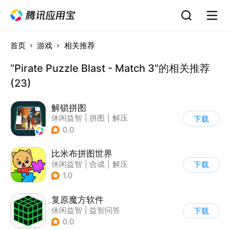
首页
游戏
相关推荐
“Pirate Puzzle Blast - Match 3”的相关推荐
(23)
解锁拼图
休闲益智
|
拼图
|
解压
下载
|
清新
0.0
比米布拼图世界
休闲益智
|
合成
|
解压
下载
|
学习教育
1.0
复原魔方软件
休闲益智
|
益智问答
下载
|
学习教育
|
清新
0.0