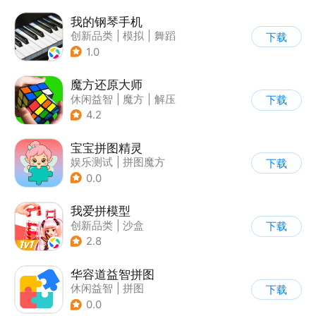
我的钢琴手机
创新品类
|
模拟
|
舞蹈
下载
|
写实
1.0
魔方还原大师
休闲益智
|
魔方
|
解压
下载
|
脑洞
4.2
宝宝拼图精灵
娱乐测试
|
拼图魔方
下载
0.0
我爱拼模型
创新品类
|
沙盒
下载
|
像素风
|
休闲益智
2.8
华容道益智拼图
休闲益智
|
拼图
下载
0.0