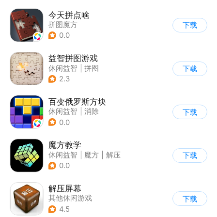
今天拼点啥
拼图魔方
下载
0.0
益智拼图游戏
休闲益智
|
拼图
下载
2.3
百变俄罗斯方块
休闲益智
|
消除
下载
|
俄罗斯方块
0.0
魔方教学
休闲益智
|
魔方
|
解压
下载
|
学习教育
0.0
解压屏幕
其他休闲游戏
下载
|
休闲解压
|
功能游戏
4.5