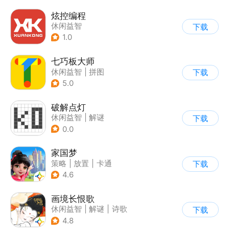
炫控编程
休闲益智
下载
1.0
七巧板大师
休闲益智
|
拼图
下载
5.0
破解点灯
休闲益智
|
解谜
下载
0.0
家国梦
策略
|
放置
|
卡通
下载
|
腾讯
4.6
画境长恨歌
休闲益智
|
解谜
|
诗歌
下载
|
古风
4.8