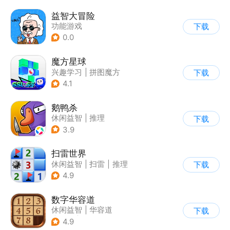
益智大冒险
功能游戏
下载
0.0
魔方星球
兴趣学习
|
拼图魔方
下载
4.1
鹅鸭杀
休闲益智
|
推理
下载
|
金山世游
3.9
扫雷世界
休闲益智
|
扫雷
|
推理
下载
|
单机
4.9
数字华容道
休闲益智
|
华容道
下载
|
烧脑
|
多比特
4.9